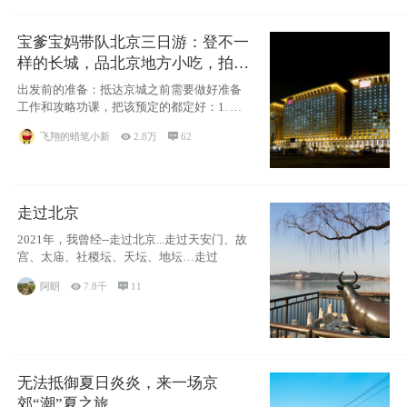
宝爹宝妈带队北京三日游：登不一
样的长城，品北京地方小吃，拍盘
古七星夜景！
出发前的准备：抵达京城之前需要做好准备
工作和攻略功课，把该预定的都定好：1. 酒
店尽
飞翔的蜡笔小新

2.8万

62
走过北京
2021年，我曾经--走过北京...走过天安门、故
宫、太庙、社稷坛、天坛、地坛…走过
阿眀

7.8千

11
无法抵御夏日炎炎，来一场京
郊“潮”夏之旅