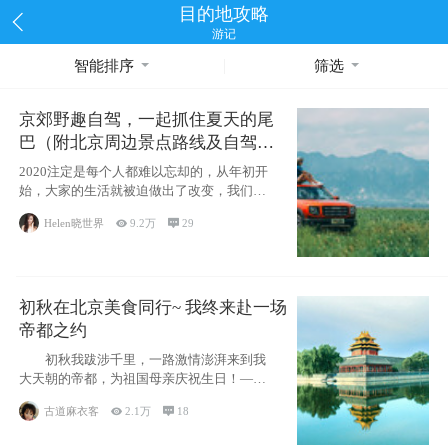
目的地攻略
游记
智能排序
筛选
京郊野趣自驾，一起抓住夏天的尾
巴（附北京周边景点路线及自驾攻
略）
2020注定是每个人都难以忘却的，从年初开
始，大家的生活就被迫做出了改变，我们也
不例外。本来双双辞职是为
Helen晓世界

9.2万

29
初秋在北京美食同行~ 我终来赴一场
帝都之约
初秋我跋涉千里，一路激情澎湃来到我
大天朝的帝都，为祖国母亲庆祝生日！——
请为我鼓
古道麻衣客

2.1万

18