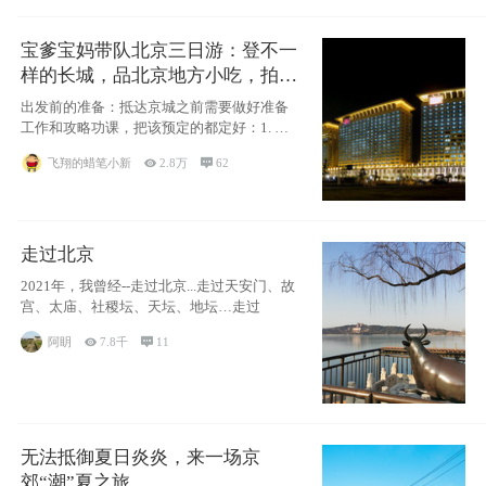
宝爹宝妈带队北京三日游：登不一
样的长城，品北京地方小吃，拍盘
古七星夜景！
出发前的准备：抵达京城之前需要做好准备
工作和攻略功课，把该预定的都定好：1. 酒
店尽
飞翔的蜡笔小新

2.8万

62
走过北京
2021年，我曾经--走过北京...走过天安门、故
宫、太庙、社稷坛、天坛、地坛…走过
阿眀

7.8千

11
无法抵御夏日炎炎，来一场京
郊“潮”夏之旅