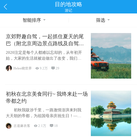
目的地攻略
游记
智能排序
筛选
京郊野趣自驾，一起抓住夏天的尾
巴（附北京周边景点路线及自驾攻
略）
2020注定是每个人都难以忘却的，从年初开
始，大家的生活就被迫做出了改变，我们也
不例外。本来双双辞职是为
Helen晓世界

9.2万

29
初秋在北京美食同行~ 我终来赴一场
帝都之约
初秋我跋涉千里，一路激情澎湃来到我
大天朝的帝都，为祖国母亲庆祝生日！——
请为我鼓
古道麻衣客

2.1万

18