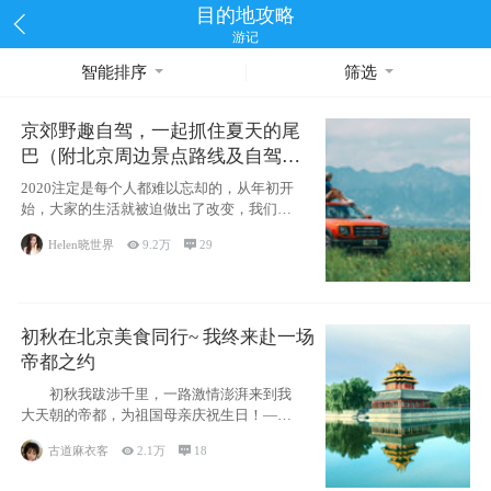
目的地攻略
游记
智能排序
筛选
京郊野趣自驾，一起抓住夏天的尾
巴（附北京周边景点路线及自驾攻
略）
2020注定是每个人都难以忘却的，从年初开
始，大家的生活就被迫做出了改变，我们也
不例外。本来双双辞职是为
Helen晓世界

9.2万

29
初秋在北京美食同行~ 我终来赴一场
帝都之约
初秋我跋涉千里，一路激情澎湃来到我
大天朝的帝都，为祖国母亲庆祝生日！——
请为我鼓
古道麻衣客

2.1万

18