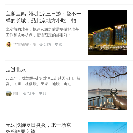
宝爹宝妈带队北京三日游：登不一
样的长城，品北京地方小吃，拍盘
古七星夜景！
出发前的准备：抵达京城之前需要做好准备
工作和攻略功课，把该预定的都定好：1. 酒
店尽
飞翔的蜡笔小新

2.8万

62
走过北京
2021年，我曾经--走过北京...走过天安门、故
宫、太庙、社稷坛、天坛、地坛…走过
阿眀

7.8千

11
无法抵御夏日炎炎，来一场京
郊“潮”夏之旅