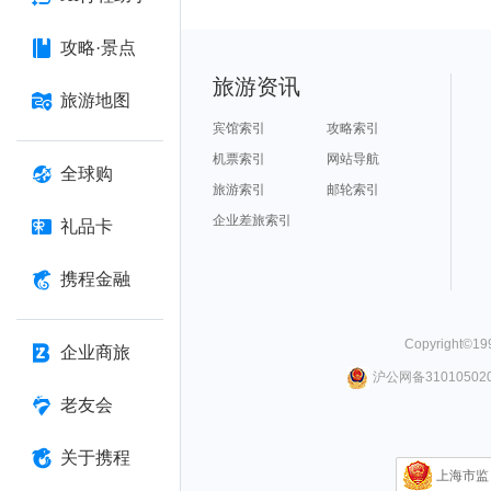
攻略·景点
旅游资讯
旅游地图
宾馆索引
攻略索引
机票索引
网站导航
全球购
旅游索引
邮轮索引
企业差旅索引
礼品卡
携程金融
Copyright©
19
企业商旅
沪公网备310105020
老友会
关于携程
上海市监