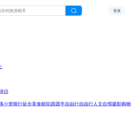
登录
上
情侣
侈
小资
骑行
徒步
美食
邮轮
跟团
半自由行
自由行
人文
自驾
摄影
购物