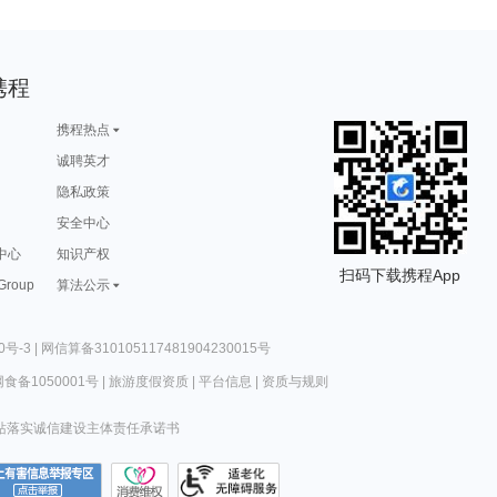
携程
携程热点
诚聘英才
隐私政策
安全中心
中心
知识产权
扫码下载携程App
 Group
算法公示
0号-3
|
网信算备310105117481904230015号
食备1050001号
|
旅游度假资质
|
平台信息
|
资质与规则
站落实诚信建设主体责任承诺书