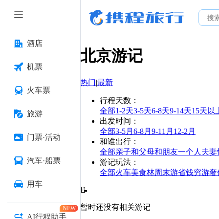
酒店
北京
游记
机票
热门
|
最新
火车票
行程天数
：
全部
1-2天
3-5天
6-8天
9-14天
15天以
旅游
出发时间
：
全部
3-5月
6-8月
9-11月
12-2月
门票·活动
和谁出行
：
全部
亲子
和父母
和朋友
一个人
夫妻
汽车·船票
游记玩法
：
全部
火车
美食林
周末游
省钱
穷游
奢
用车
📝
暂时还没有相关游记
NEW
AI行程助手