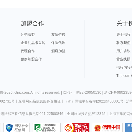
加盟合作
关于
分销联盟
友情链接
关于携程
企业礼品卡采购
保险代理
联系我们
代理合作
酒店加盟
用户协议
更多加盟合作
营业执照
携程内容
Trip.com
99-
2026
,
ctrip.com
. All rights reserved. |
ICP证：沪B2-20050130
|
沪ICP备0802358
02731号
丨
互联网药品信息服务资格证
丨
（沪）网械平台备字[2022]第00001号
|
沪网
违法和不良信息举报电话021-22500846
丨
全国旅游投诉热线12345
丨
上海市旅游网
网络社会
征信网