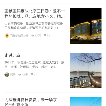
宝爹宝妈带队北京三日游：登不一
样的长城，品北京地方小吃，拍盘
古七星夜景！
出发前的准备：抵达京城之前需要做好准备
工作和攻略功课，把该预定的都定好：1. 酒
店尽
飞翔的蜡笔小新

2.8万

62
走过北京
2021年，我曾经--走过北京...走过天安门、故
宫、太庙、社稷坛、天坛、地坛…走过
阿眀

7.8千

11
无法抵御夏日炎炎，来一场京
郊“潮”夏之旅