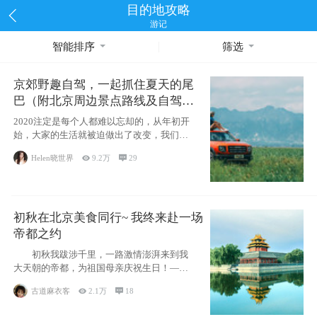
目的地攻略
游记
智能排序
筛选
京郊野趣自驾，一起抓住夏天的尾
巴（附北京周边景点路线及自驾攻
略）
2020注定是每个人都难以忘却的，从年初开
始，大家的生活就被迫做出了改变，我们也
不例外。本来双双辞职是为
Helen晓世界

9.2万

29
初秋在北京美食同行~ 我终来赴一场
帝都之约
初秋我跋涉千里，一路激情澎湃来到我
大天朝的帝都，为祖国母亲庆祝生日！——
请为我鼓
古道麻衣客

2.1万

18