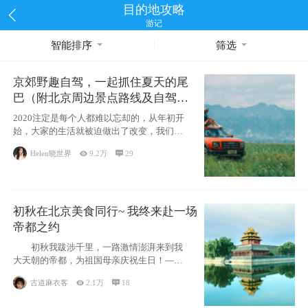
目的地攻略
游记
智能排序
筛选
京郊野趣自驾，一起抓住夏天的尾
巴（附北京周边景点路线及自驾攻
略）
2020注定是每个人都难以忘却的，从年初开
始，大家的生活就被迫做出了改变，我们也
不例外。本来双双辞职是为
Helen晓世界

9.2万

29
初秋在北京美食同行~ 我终来赴一场
帝都之约
初秋我跋涉千里，一路激情澎湃来到我
大天朝的帝都，为祖国母亲庆祝生日！——
请为我鼓
古道麻衣客

2.1万

18