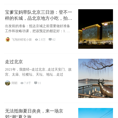
宝爹宝妈带队北京三日游：登不一
样的长城，品北京地方小吃，拍盘
古七星夜景！
出发前的准备：抵达京城之前需要做好准备
工作和攻略功课，把该预定的都定好：1. 酒
店尽
飞翔的蜡笔小新

2.8万

62
走过北京
2021年，我曾经--走过北京...走过天安门、故
宫、太庙、社稷坛、天坛、地坛…走过
阿眀

7.8千

11
无法抵御夏日炎炎，来一场京
郊“潮”夏之旅