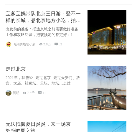
宝爹宝妈带队北京三日游：登不一
样的长城，品北京地方小吃，拍盘
古七星夜景！
出发前的准备：抵达京城之前需要做好准备
工作和攻略功课，把该预定的都定好：1. 酒
店尽
飞翔的蜡笔小新

2.8万

62
走过北京
2021年，我曾经--走过北京...走过天安门、故
宫、太庙、社稷坛、天坛、地坛…走过
阿眀

7.8千

11
无法抵御夏日炎炎，来一场京
郊“潮”夏之旅