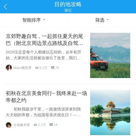
目的地攻略
游记
智能排序
筛选
京郊野趣自驾，一起抓住夏天的尾
巴（附北京周边景点路线及自驾攻
略）
2020注定是每个人都难以忘却的，从年初开
始，大家的生活就被迫做出了改变，我们也
不例外。本来双双辞职是为
Helen晓世界

9.2万

29
初秋在北京美食同行~ 我终来赴一场
帝都之约
初秋我跋涉千里，一路激情澎湃来到我
大天朝的帝都，为祖国母亲庆祝生日！——
请为我鼓
古道麻衣客

2.1万

18