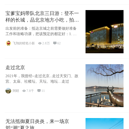
宝爹宝妈带队北京三日游：登不一
样的长城，品北京地方小吃，拍盘
古七星夜景！
出发前的准备：抵达京城之前需要做好准备
工作和攻略功课，把该预定的都定好：1. 酒
店尽
飞翔的蜡笔小新

2.8万

62
走过北京
2021年，我曾经--走过北京...走过天安门、故
宫、太庙、社稷坛、天坛、地坛…走过
阿眀

7.8千

11
无法抵御夏日炎炎，来一场京
郊“潮”夏之旅