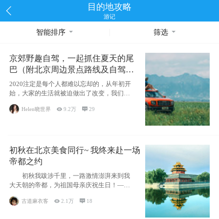
目的地攻略
游记
智能排序
筛选
京郊野趣自驾，一起抓住夏天的尾
巴（附北京周边景点路线及自驾攻
略）
2020注定是每个人都难以忘却的，从年初开
始，大家的生活就被迫做出了改变，我们也
不例外。本来双双辞职是为
Helen晓世界

9.2万

29
初秋在北京美食同行~ 我终来赴一场
帝都之约
初秋我跋涉千里，一路激情澎湃来到我
大天朝的帝都，为祖国母亲庆祝生日！——
请为我鼓
古道麻衣客

2.1万

18