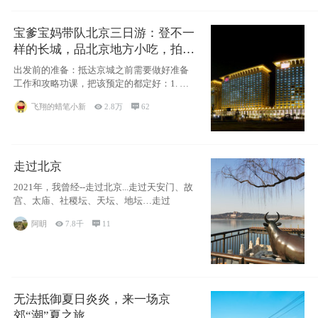
宝爹宝妈带队北京三日游：登不一
样的长城，品北京地方小吃，拍盘
古七星夜景！
出发前的准备：抵达京城之前需要做好准备
工作和攻略功课，把该预定的都定好：1. 酒
店尽
飞翔的蜡笔小新

2.8万

62
走过北京
2021年，我曾经--走过北京...走过天安门、故
宫、太庙、社稷坛、天坛、地坛…走过
阿眀

7.8千

11
无法抵御夏日炎炎，来一场京
郊“潮”夏之旅