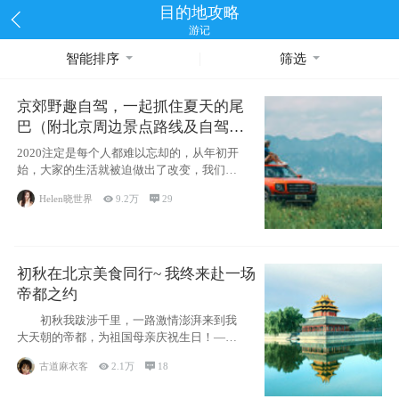
目的地攻略
游记
智能排序
筛选
京郊野趣自驾，一起抓住夏天的尾
巴（附北京周边景点路线及自驾攻
略）
2020注定是每个人都难以忘却的，从年初开
始，大家的生活就被迫做出了改变，我们也
不例外。本来双双辞职是为
Helen晓世界

9.2万

29
初秋在北京美食同行~ 我终来赴一场
帝都之约
初秋我跋涉千里，一路激情澎湃来到我
大天朝的帝都，为祖国母亲庆祝生日！——
请为我鼓
古道麻衣客

2.1万

18