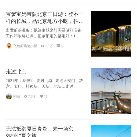
宝爹宝妈带队北京三日游：登不一
样的长城，品北京地方小吃，拍盘
古七星夜景！
出发前的准备：抵达京城之前需要做好准备
工作和攻略功课，把该预定的都定好：1. 酒
店尽
飞翔的蜡笔小新

2.8万

62
走过北京
2021年，我曾经--走过北京...走过天安门、故
宫、太庙、社稷坛、天坛、地坛…走过
阿眀

7.8千

11
无法抵御夏日炎炎，来一场京
郊“潮”夏之旅