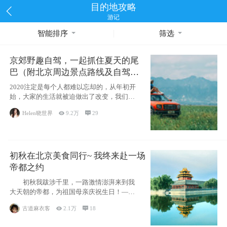
目的地攻略
游记
智能排序
筛选
京郊野趣自驾，一起抓住夏天的尾
巴（附北京周边景点路线及自驾攻
略）
2020注定是每个人都难以忘却的，从年初开
始，大家的生活就被迫做出了改变，我们也
不例外。本来双双辞职是为
Helen晓世界

9.2万

29
初秋在北京美食同行~ 我终来赴一场
帝都之约
初秋我跋涉千里，一路激情澎湃来到我
大天朝的帝都，为祖国母亲庆祝生日！——
请为我鼓
古道麻衣客

2.1万

18