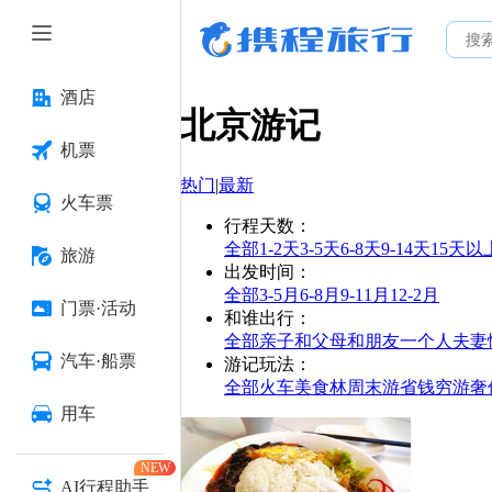
酒店
北京
游记
机票
热门
|
最新
火车票
行程天数
：
全部
1-2天
3-5天
6-8天
9-14天
15天以
旅游
出发时间
：
全部
3-5月
6-8月
9-11月
12-2月
门票·活动
和谁出行
：
全部
亲子
和父母
和朋友
一个人
夫妻
汽车·船票
游记玩法
：
全部
火车
美食林
周末游
省钱
穷游
奢
用车
NEW
AI行程助手