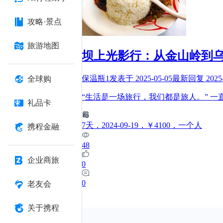
攻略·景点
旅游地图
坝上光影行：从金山岭到
保温瓶1
发表于
2025-05-05
最新回复
2025
全球购
“生活是一场旅行，我们都是旅人。” 
礼品卡
7
天
，2024-09-19
，￥4100
，一个人
携程金融
48
企业商旅
0
0
老友会
关于携程