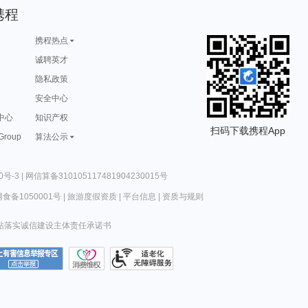
携程
携程热点
诚聘英才
隐私政策
安全中心
中心
知识产权
扫码下载携程App
 Group
算法公示
0号-3
|
网信算备310105117481904230015号
食备1050001号
|
旅游度假资质
|
平台信息
|
资质与规则
站落实诚信建设主体责任承诺书