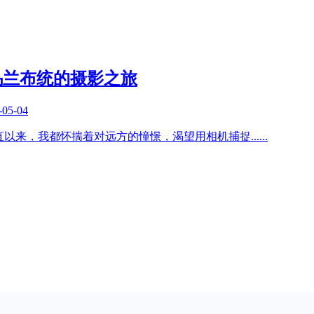
乌兰布统的摄影之旅
-05-04
一直以来，我都怀揣着对远方的憧憬，渴望用相机捕捉
......