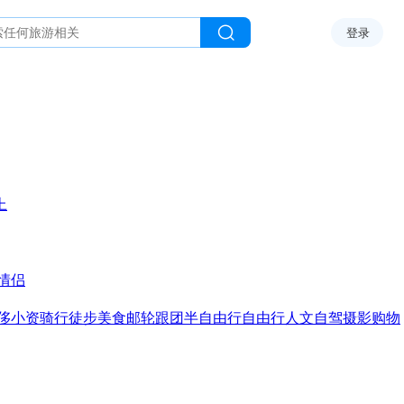
登录
上
情侣
侈
小资
骑行
徒步
美食
邮轮
跟团
半自由行
自由行
人文
自驾
摄影
购物