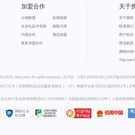
加盟合作
关于
分销联盟
友情链接
关于携程
企业礼品卡采购
保险代理
联系我们
代理合作
酒店加盟
用户协议
更多加盟合作
营业执照
携程内容
Trip.com
99-
2026
,
ctrip.com
. All rights reserved. |
ICP证：沪B2-20050130
|
沪ICP备0802358
02731号
丨
互联网药品信息服务资格证
丨
（沪）网械平台备字[2022]第00001号
|
沪网
违法和不良信息举报电话021-22500846
丨
全国旅游投诉热线12345
丨
上海市旅游网
网络社会
征信网