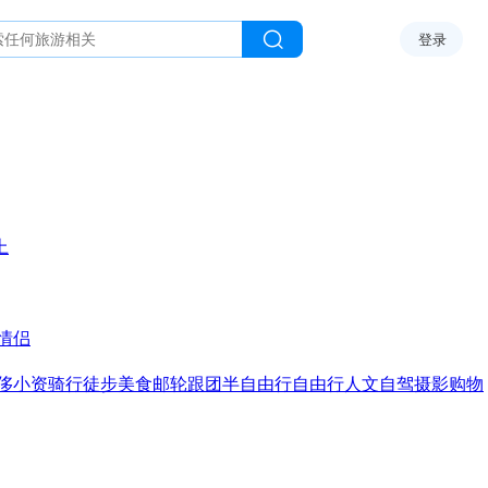
登录
上
情侣
侈
小资
骑行
徒步
美食
邮轮
跟团
半自由行
自由行
人文
自驾
摄影
购物