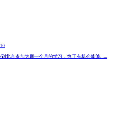
-10
幸来到北京参加为期一个月的学习，终于有机会能够
......