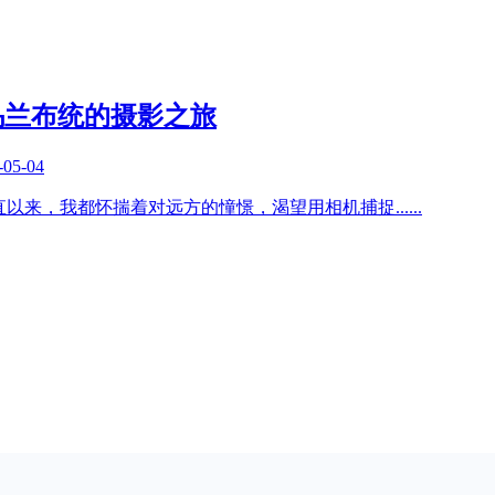
乌兰布统的摄影之旅
-05-04
一直以来，我都怀揣着对远方的憧憬，渴望用相机捕捉
......