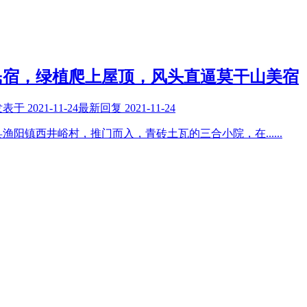
民宿，绿植爬上屋顶，风头直逼莫干山美宿
发表于
2021-11-24
最新回复
2021-11-24
县渔阳镇西井峪村，推门而入，青砖土瓦的三合小院，在
......