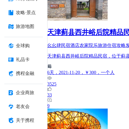
攻略·景点
旅游地图
天津蓟县西井峪后院精品
幺幺肆民宿酒店农家院乐旅游住宿攻略
全球购
天津蓟县西井峪后院精品民宿，位于蓟
礼品卡
6
天
，2021-11-20
，￥300
，一个人
携程金融
3525
企业商旅
33
9
老友会
关于携程