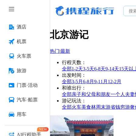
酒店
北京
游记
机票
热门
|
最新
火车票
行程天数
：
全部
1-2天
3-5天
6-8天
9-14天
15天以
旅游
出发时间
：
全部
3-5月
6-8月
9-11月
12-2月
门票·活动
和谁出行
：
全部
亲子
和父母
和朋友
一个人
夫妻
汽车·船票
游记玩法
：
全部
火车
美食林
周末游
省钱
穷游
奢
用车
NEW
AI行程助手