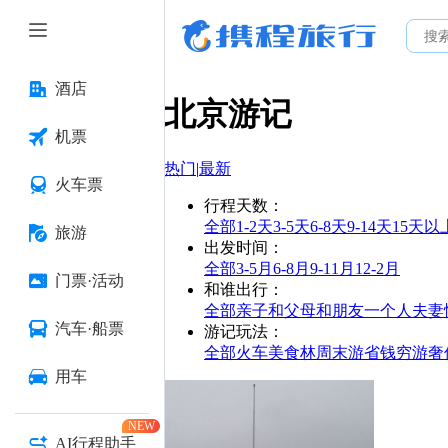
酒店
北京
游记
机票
热门
|
最新
火车票
行程天数
：
全部
1-2天
3-5天
6-8天
9-14天
15天以
旅游
出发时间
：
全部
3-5月
6-8月
9-11月
12-2月
门票·活动
和谁出行
：
全部
亲子
和父母
和朋友
一个人
夫妻
汽车·船票
游记玩法
：
全部
火车
美食林
周末游
省钱
穷游
奢
用车
NEW
AI行程助手