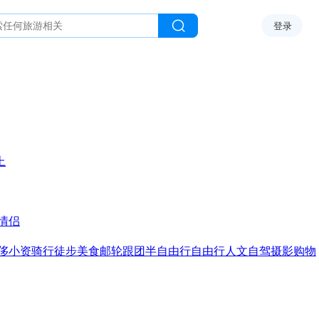
登录
上
情侣
侈
小资
骑行
徒步
美食
邮轮
跟团
半自由行
自由行
人文
自驾
摄影
购物