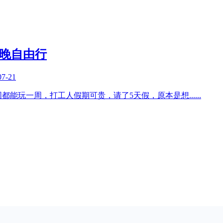
天5晚自由行
07-21
同都能玩一周，打工人假期可贵，请了5天假，原本是想
......