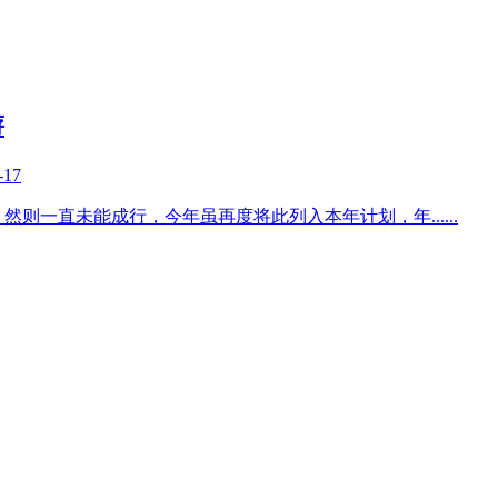
游
-17
！然则一直未能成行，今年虽再度将此列入本年计划，年
......