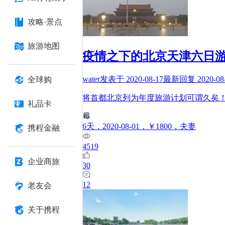
攻略·景点
旅游地图
疫情之下的北京天津六日
water
发表于
2020-08-17
最新回复
2020-08
全球购
将首都北京列为年度旅游计划可谓久矣
礼品卡
6
天
，2020-08-01
，￥1800
，夫妻
携程金融
4519
企业商旅
30
12
老友会
关于携程