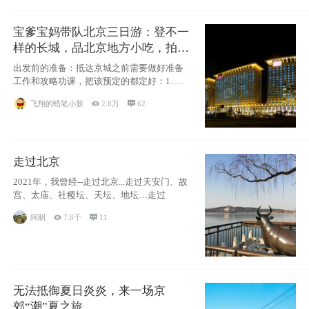
宝爹宝妈带队北京三日游：登不一
样的长城，品北京地方小吃，拍盘
古七星夜景！
出发前的准备：抵达京城之前需要做好准备
工作和攻略功课，把该预定的都定好：1. 酒
店尽
飞翔的蜡笔小新

2.8万

62
走过北京
2021年，我曾经--走过北京...走过天安门、故
宫、太庙、社稷坛、天坛、地坛…走过
阿眀

7.8千

11
无法抵御夏日炎炎，来一场京
郊“潮”夏之旅