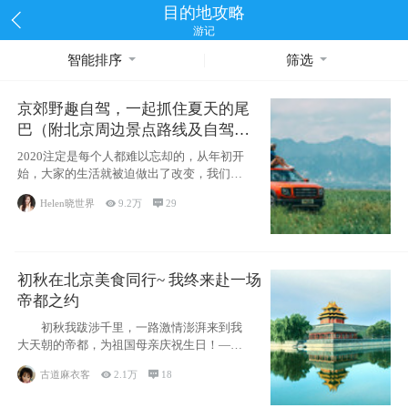
目的地攻略
游记
智能排序
筛选
京郊野趣自驾，一起抓住夏天的尾
巴（附北京周边景点路线及自驾攻
略）
2020注定是每个人都难以忘却的，从年初开
始，大家的生活就被迫做出了改变，我们也
不例外。本来双双辞职是为
Helen晓世界

9.2万

29
初秋在北京美食同行~ 我终来赴一场
帝都之约
初秋我跋涉千里，一路激情澎湃来到我
大天朝的帝都，为祖国母亲庆祝生日！——
请为我鼓
古道麻衣客

2.1万

18