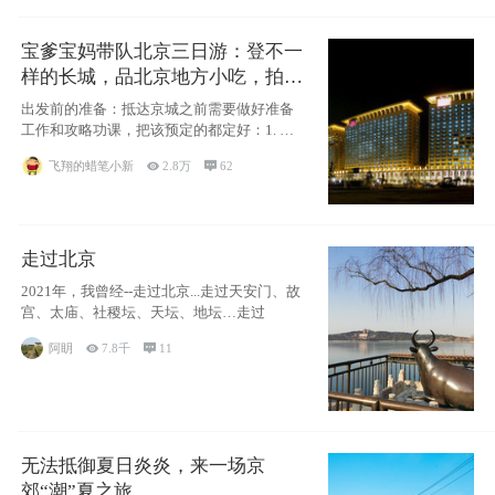
宝爹宝妈带队北京三日游：登不一
样的长城，品北京地方小吃，拍盘
古七星夜景！
出发前的准备：抵达京城之前需要做好准备
工作和攻略功课，把该预定的都定好：1. 酒
店尽
飞翔的蜡笔小新

2.8万

62
走过北京
2021年，我曾经--走过北京...走过天安门、故
宫、太庙、社稷坛、天坛、地坛…走过
阿眀

7.8千

11
无法抵御夏日炎炎，来一场京
郊“潮”夏之旅