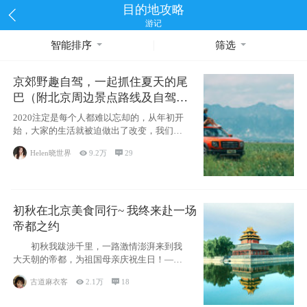
目的地攻略
游记
智能排序
筛选
京郊野趣自驾，一起抓住夏天的尾
巴（附北京周边景点路线及自驾攻
略）
2020注定是每个人都难以忘却的，从年初开
始，大家的生活就被迫做出了改变，我们也
不例外。本来双双辞职是为
Helen晓世界

9.2万

29
初秋在北京美食同行~ 我终来赴一场
帝都之约
初秋我跋涉千里，一路激情澎湃来到我
大天朝的帝都，为祖国母亲庆祝生日！——
请为我鼓
古道麻衣客

2.1万

18