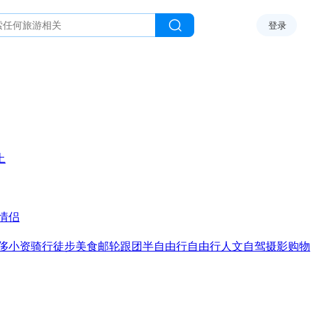
登录
上
情侣
侈
小资
骑行
徒步
美食
邮轮
跟团
半自由行
自由行
人文
自驾
摄影
购物