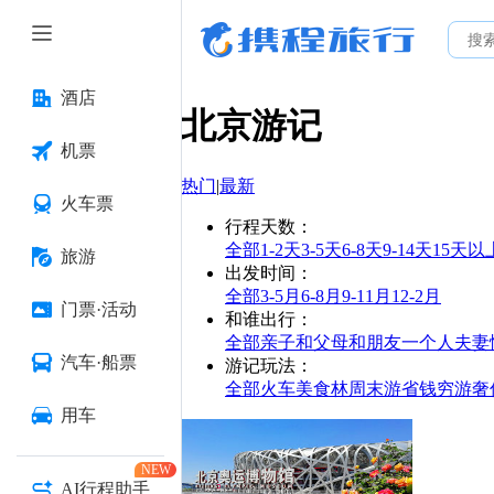
酒店
北京
游记
机票
热门
|
最新
火车票
行程天数
：
全部
1-2天
3-5天
6-8天
9-14天
15天以
旅游
出发时间
：
全部
3-5月
6-8月
9-11月
12-2月
门票·活动
和谁出行
：
全部
亲子
和父母
和朋友
一个人
夫妻
汽车·船票
游记玩法
：
全部
火车
美食林
周末游
省钱
穷游
奢
用车
NEW
AI行程助手