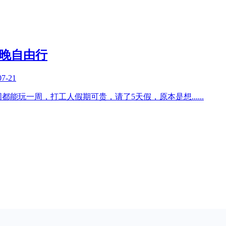
天5晚自由行
07-21
同都能玩一周，打工人假期可贵，请了5天假，原本是想
......