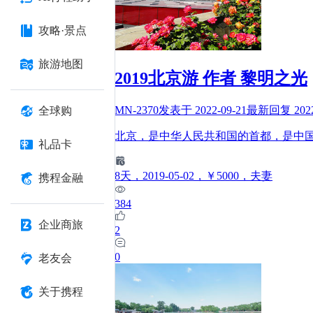
攻略·景点
旅游地图
2019北京游 作者 黎明之光
MN-2370
发表于
2022-09-21
最新回复
202
全球购
北京，是中华人民共和国的首都，是中
礼品卡
8
天
，2019-05-02
，￥5000
，夫妻
携程金融
384
企业商旅
2
0
老友会
关于携程