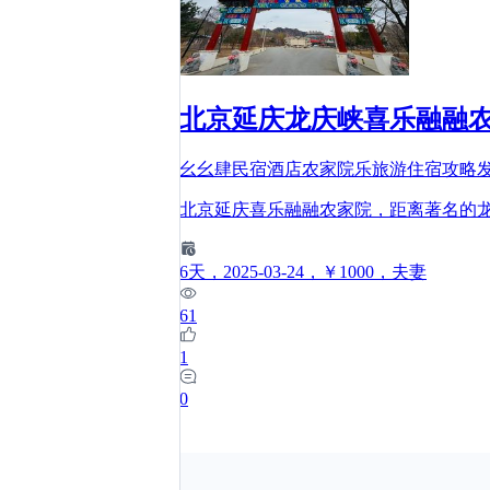
北京延庆龙庆峡喜乐融融农
幺幺肆民宿酒店农家院乐旅游住宿攻略
北京延庆喜乐融融农家院，距离著名的龙
6
天
，2025-03-24
，￥1000
，夫妻
61
1
0