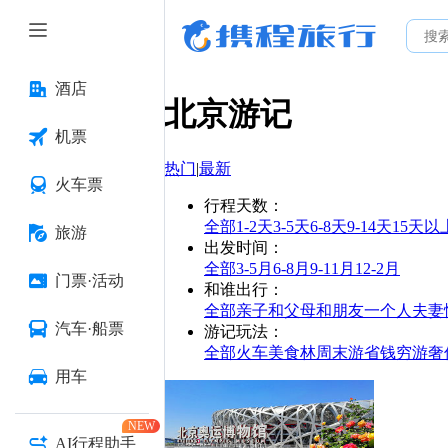
酒店
北京
游记
机票
热门
|
最新
火车票
行程天数
：
全部
1-2天
3-5天
6-8天
9-14天
15天以
旅游
出发时间
：
全部
3-5月
6-8月
9-11月
12-2月
门票·活动
和谁出行
：
全部
亲子
和父母
和朋友
一个人
夫妻
汽车·船票
游记玩法
：
全部
火车
美食林
周末游
省钱
穷游
奢
用车
NEW
AI行程助手