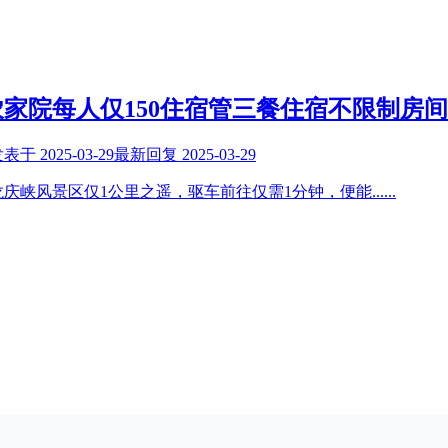
家院每人仅150住宿管三餐住宿不限制房
发表于
2025-03-29
最新回复
2025-03-29
庆峡风景区仅1公里之遥，驱车前往仅需1分钟，便能
......