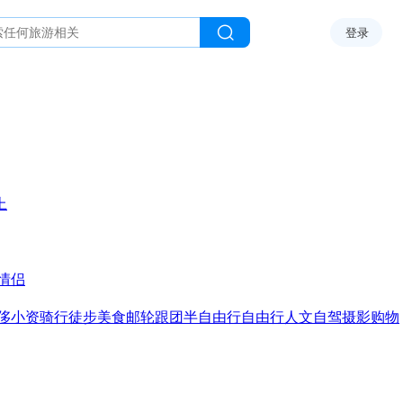
登录
上
情侣
侈
小资
骑行
徒步
美食
邮轮
跟团
半自由行
自由行
人文
自驾
摄影
购物