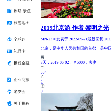
攻略·景点
旅游地图
2019北京游 作者 黎明之光
MN-2370
发表于
2022-09-21
最新回复
202
全球购
北京，是中华人民共和国的首都，是中
礼品卡
8
天
，2019-05-02
，￥5000
，夫妻
携程金融
384
企业商旅
2
0
老友会
关于携程