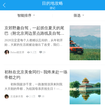
目的地攻略
游记
智能排序
筛选
京郊野趣自驾，一起抓住夏天的尾
巴（附北京周边景点路线及自驾攻
略）
2020注定是每个人都难以忘却的，从年初开
始，大家的生活就被迫做出了改变，我们也
不例外。本来双双辞职是为
Helen晓世界

9.2万

29
初秋在北京美食同行~ 我终来赴一场
帝都之约
初秋我跋涉千里，一路激情澎湃来到我
大天朝的帝都，为祖国母亲庆祝生日！——
请为我鼓
古道麻衣客

2.1万

18