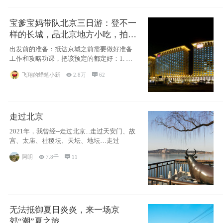
宝爹宝妈带队北京三日游：登不一
样的长城，品北京地方小吃，拍盘
古七星夜景！
出发前的准备：抵达京城之前需要做好准备
工作和攻略功课，把该预定的都定好：1. 酒
店尽
飞翔的蜡笔小新

2.8万

62
走过北京
2021年，我曾经--走过北京...走过天安门、故
宫、太庙、社稷坛、天坛、地坛…走过
阿眀

7.8千

11
无法抵御夏日炎炎，来一场京
郊“潮”夏之旅