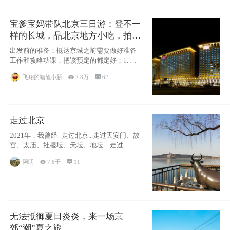
宝爹宝妈带队北京三日游：登不一
样的长城，品北京地方小吃，拍盘
古七星夜景！
出发前的准备：抵达京城之前需要做好准备
工作和攻略功课，把该预定的都定好：1. 酒
店尽
飞翔的蜡笔小新

2.8万

62
走过北京
2021年，我曾经--走过北京...走过天安门、故
宫、太庙、社稷坛、天坛、地坛…走过
阿眀

7.8千

11
无法抵御夏日炎炎，来一场京
郊“潮”夏之旅