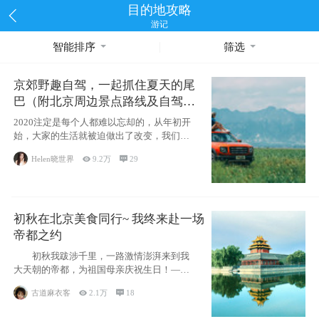
目的地攻略
游记
智能排序
筛选
京郊野趣自驾，一起抓住夏天的尾
巴（附北京周边景点路线及自驾攻
略）
2020注定是每个人都难以忘却的，从年初开
始，大家的生活就被迫做出了改变，我们也
不例外。本来双双辞职是为
Helen晓世界

9.2万

29
初秋在北京美食同行~ 我终来赴一场
帝都之约
初秋我跋涉千里，一路激情澎湃来到我
大天朝的帝都，为祖国母亲庆祝生日！——
请为我鼓
古道麻衣客

2.1万

18