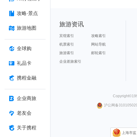
攻略·景点
旅游资讯
旅游地图
宾馆索引
攻略索引
机票索引
网站导航
全球购
旅游索引
邮轮索引
企业差旅索引
礼品卡
携程金融
Copyright©
19
企业商旅
沪公网备310105020
老友会
关于携程
上海市监