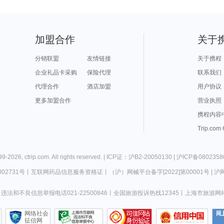
加盟合作
关于
分销联盟
友情链接
关于携程
企业礼品卡采购
保险代理
联系我们
代理合作
酒店加盟
用户协议
更多加盟合作
营业执照
携程内容
Trip.com
99-
2026
,
ctrip.com
. All rights reserved. |
ICP证：沪B2-20050130
|
沪ICP备0802358
02731号
丨
互联网药品信息服务资格证
丨
（沪）网械平台备字[2022]第00001号
|
沪网
违法和不良信息举报电话021-22500846
丨
全国旅游投诉热线12345
丨
上海市旅游网
网络社会
征信网