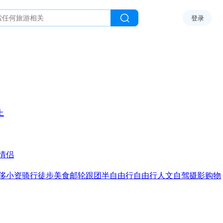
登录
上
情侣
侈
小资
骑行
徒步
美食
邮轮
跟团
半自由行
自由行
人文
自驾
摄影
购物