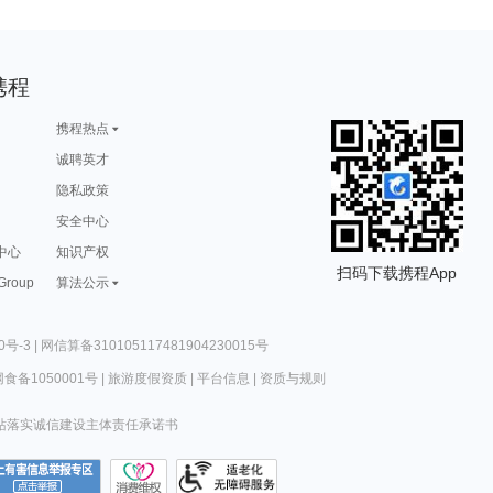
携程
携程热点
诚聘英才
隐私政策
安全中心
中心
知识产权
扫码下载携程App
 Group
算法公示
0号-3
|
网信算备310105117481904230015号
食备1050001号
|
旅游度假资质
|
平台信息
|
资质与规则
站落实诚信建设主体责任承诺书