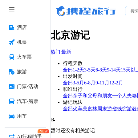
酒店
北京
游记
机票
热门
|
最新
火车票
行程天数
：
全部
1-2天
3-5天
6-8天
9-14天
15天以
旅游
出发时间
：
全部
3-5月
6-8月
9-11月
12-2月
门票·活动
和谁出行
：
全部
亲子
和父母
和朋友
一个人
夫妻
汽车·船票
游记玩法
：
全部
火车
美食林
周末游
省钱
穷游
奢
用车
📝
暂时还没有相关游记
NEW
AI行程助手