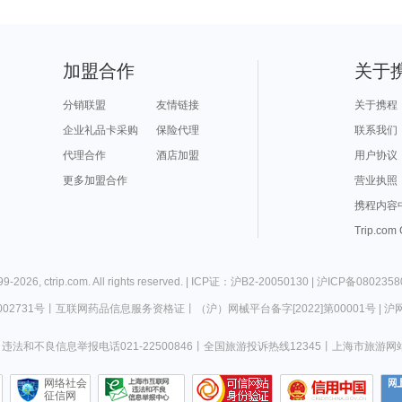
加盟合作
关于
分销联盟
友情链接
关于携程
企业礼品卡采购
保险代理
联系我们
代理合作
酒店加盟
用户协议
更多加盟合作
营业执照
携程内容
Trip.com
99-
2026
,
ctrip.com
. All rights reserved. |
ICP证：沪B2-20050130
|
沪ICP备0802358
02731号
丨
互联网药品信息服务资格证
丨
（沪）网械平台备字[2022]第00001号
|
沪网
违法和不良信息举报电话021-22500846
丨
全国旅游投诉热线12345
丨
上海市旅游网
网络社会
征信网