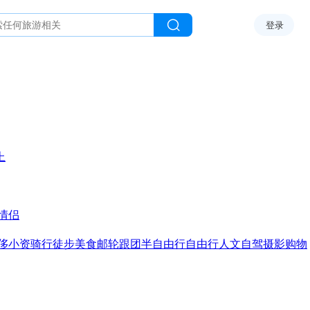
登录
上
情侣
侈
小资
骑行
徒步
美食
邮轮
跟团
半自由行
自由行
人文
自驾
摄影
购物