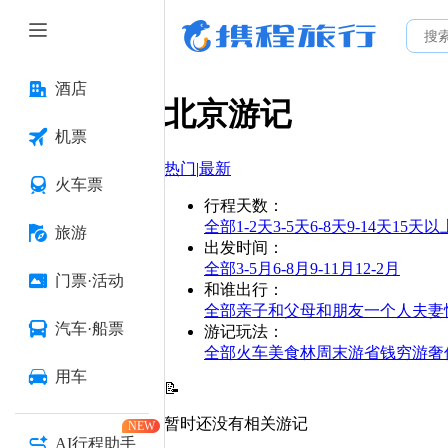
酒店
北京
游记
机票
热门
|
最新
火车票
行程天数
：
全部
1-2天
3-5天
6-8天
9-14天
15天以
旅游
出发时间
：
全部
3-5月
6-8月
9-11月
12-2月
门票·活动
和谁出行
：
全部
亲子
和父母
和朋友
一个人
夫妻
汽车·船票
游记玩法
：
全部
火车
美食林
周末游
省钱
穷游
奢
用车
📝
暂时还没有相关游记
NEW
AI行程助手