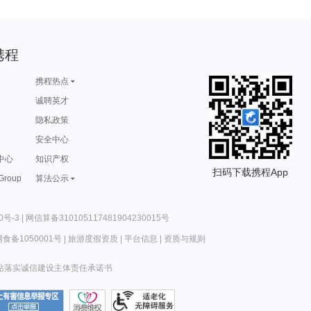
携程
携程热点
诚聘英才
隐私政策
安全中心
中心
知识产权
扫码下载携程App
 Group
算法公示
0号-3
|
网信算备310105117481904230015号
食备1050001号
|
旅游度假资质
|
平台信息
|
资质与规则
站落实诚信建设主体责任承诺书