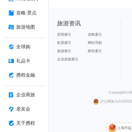
攻略·景点
旅游资讯
旅游地图
宾馆索引
攻略索引
机票索引
网站导航
全球购
旅游索引
邮轮索引
企业差旅索引
礼品卡
携程金融
Copyright©
19
企业商旅
沪公网备310105020
老友会
关于携程
上海市监