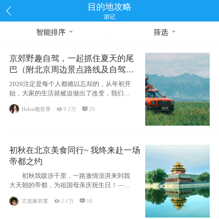
目的地攻略
游记
智能排序
筛选
京郊野趣自驾，一起抓住夏天的尾
巴（附北京周边景点路线及自驾攻
略）
2020注定是每个人都难以忘却的，从年初开
始，大家的生活就被迫做出了改变，我们也
不例外。本来双双辞职是为
Helen晓世界

9.2万

29
初秋在北京美食同行~ 我终来赴一场
帝都之约
初秋我跋涉千里，一路激情澎湃来到我
大天朝的帝都，为祖国母亲庆祝生日！——
请为我鼓
古道麻衣客

2.1万

18