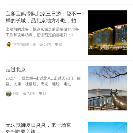
宝爹宝妈带队北京三日游：登不一
样的长城，品北京地方小吃，拍盘
古七星夜景！
出发前的准备：抵达京城之前需要做好准备
工作和攻略功课，把该预定的都定好：1. 酒
店尽
飞翔的蜡笔小新

2.8万

62
走过北京
2021年，我曾经--走过北京...走过天安门、故
宫、太庙、社稷坛、天坛、地坛…走过
阿眀

7.8千

11
无法抵御夏日炎炎，来一场京
郊“潮”夏之旅