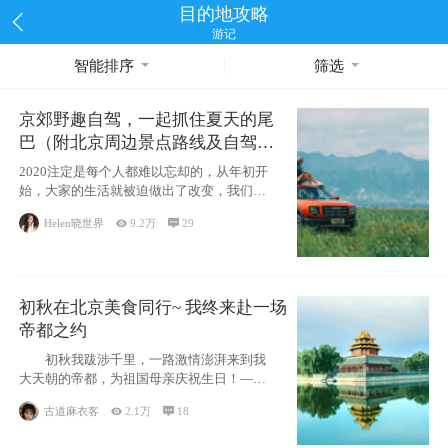
目的地攻略
游记
智能排序
筛选
京郊野趣自驾，一起抓住夏天的尾
巴（附北京周边景点路线及自驾攻
略）
2020注定是每个人都难以忘却的，从年初开
始，大家的生活就被迫做出了改变，我们也
不例外。本来双双辞职是为
Helen晓世界

9.2万

29
初秋在北京美食同行~ 我终来赴一场
帝都之约
初秋我跋涉千里，一路激情澎湃来到我
大天朝的帝都，为祖国母亲庆祝生日！——
请为我鼓
古道麻衣客

2.1万

18