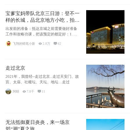
宝爹宝妈带队北京三日游：登不一
样的长城，品北京地方小吃，拍盘
古七星夜景！
出发前的准备：抵达京城之前需要做好准备
工作和攻略功课，把该预定的都定好：1. 酒
店尽
飞翔的蜡笔小新

2.8万

62
走过北京
2021年，我曾经--走过北京...走过天安门、故
宫、太庙、社稷坛、天坛、地坛…走过
阿眀

7.8千

11
无法抵御夏日炎炎，来一场京
郊“潮”夏之旅