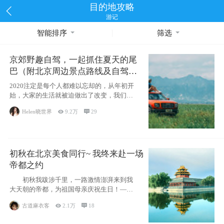
目的地攻略
游记
智能排序
筛选
京郊野趣自驾，一起抓住夏天的尾
巴（附北京周边景点路线及自驾攻
略）
2020注定是每个人都难以忘却的，从年初开
始，大家的生活就被迫做出了改变，我们也
不例外。本来双双辞职是为
Helen晓世界

9.2万

29
初秋在北京美食同行~ 我终来赴一场
帝都之约
初秋我跋涉千里，一路激情澎湃来到我
大天朝的帝都，为祖国母亲庆祝生日！——
请为我鼓
古道麻衣客

2.1万

18