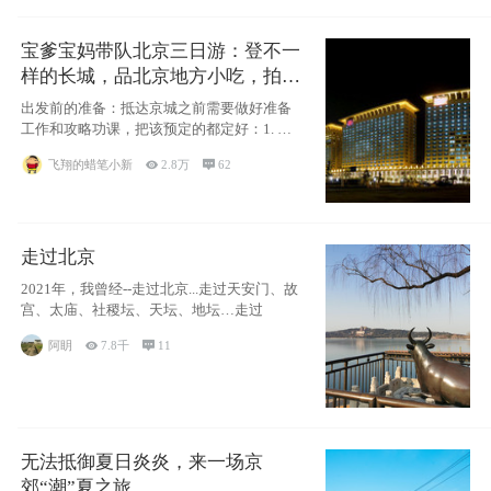
宝爹宝妈带队北京三日游：登不一
样的长城，品北京地方小吃，拍盘
古七星夜景！
出发前的准备：抵达京城之前需要做好准备
工作和攻略功课，把该预定的都定好：1. 酒
店尽
飞翔的蜡笔小新

2.8万

62
走过北京
2021年，我曾经--走过北京...走过天安门、故
宫、太庙、社稷坛、天坛、地坛…走过
阿眀

7.8千

11
无法抵御夏日炎炎，来一场京
郊“潮”夏之旅