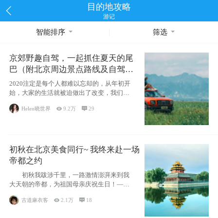
目的地攻略
游记
智能排序
筛选
京郊野趣自驾，一起抓住夏天的尾
巴（附北京周边景点路线及自驾攻
略）
2020注定是每个人都难以忘却的，从年初开
始，大家的生活就被迫做出了改变，我们也
不例外。本来双双辞职是为
Helen晓世界

9.2万

29
初秋在北京美食同行~ 我终来赴一场
帝都之约
初秋我跋涉千里，一路激情澎湃来到我
大天朝的帝都，为祖国母亲庆祝生日！——
请为我鼓
古道麻衣客

2.1万

18