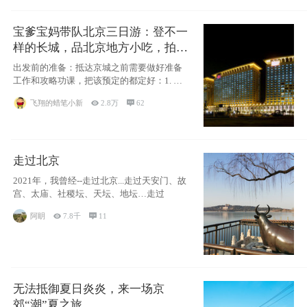
宝爹宝妈带队北京三日游：登不一
样的长城，品北京地方小吃，拍盘
古七星夜景！
出发前的准备：抵达京城之前需要做好准备
工作和攻略功课，把该预定的都定好：1. 酒
店尽
飞翔的蜡笔小新

2.8万

62
走过北京
2021年，我曾经--走过北京...走过天安门、故
宫、太庙、社稷坛、天坛、地坛…走过
阿眀

7.8千

11
无法抵御夏日炎炎，来一场京
郊“潮”夏之旅