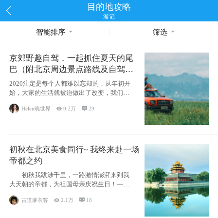
目的地攻略
游记
智能排序
筛选
京郊野趣自驾，一起抓住夏天的尾
巴（附北京周边景点路线及自驾攻
略）
2020注定是每个人都难以忘却的，从年初开
始，大家的生活就被迫做出了改变，我们也
不例外。本来双双辞职是为
Helen晓世界

9.2万

29
初秋在北京美食同行~ 我终来赴一场
帝都之约
初秋我跋涉千里，一路激情澎湃来到我
大天朝的帝都，为祖国母亲庆祝生日！——
请为我鼓
古道麻衣客

2.1万

18