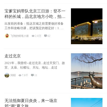
宝爹宝妈带队北京三日游：登不一
样的长城，品北京地方小吃，拍盘
古七星夜景！
出发前的准备：抵达京城之前需要做好准备
工作和攻略功课，把该预定的都定好：1. 酒
店尽
飞翔的蜡笔小新

2.8万

62
走过北京
2021年，我曾经--走过北京...走过天安门、故
宫、太庙、社稷坛、天坛、地坛…走过
阿眀

7.8千

11
无法抵御夏日炎炎，来一场京
郊“潮”夏之旅