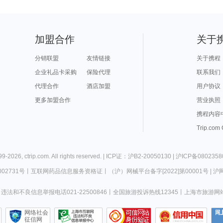
加盟合作
关于
分销联盟
友情链接
关于携程
企业礼品卡采购
保险代理
联系我们
代理合作
酒店加盟
用户协议
更多加盟合作
营业执照
携程内容
Trip.com
99-
2026
,
ctrip.com
. All rights reserved. |
ICP证：沪B2-20050130
|
沪ICP备0802358
02731号
丨
互联网药品信息服务资格证
丨
（沪）网械平台备字[2022]第00001号
|
沪网
违法和不良信息举报电话021-22500846
丨
全国旅游投诉热线12345
丨
上海市旅游网
网络社会
征信网