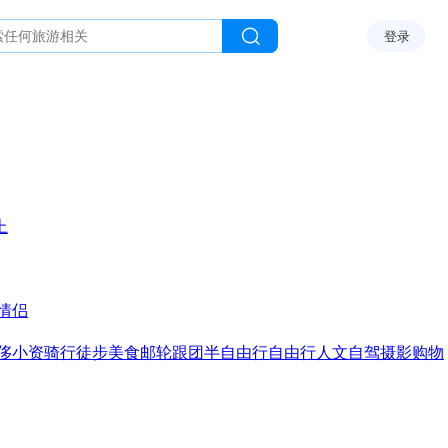
登录
上
情侣
侈
小资
骑行
徒步
美食
邮轮
跟团
半自由行
自由行
人文
自驾
摄影
购物