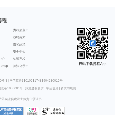
携程
携程热点
诚聘英才
隐私政策
安全中心
中心
知识产权
扫码下载携程App
 Group
算法公示
0号-3
|
网信算备310105117481904230015号
食备1050001号
|
旅游度假资质
|
平台信息
|
资质与规则
站落实诚信建设主体责任承诺书