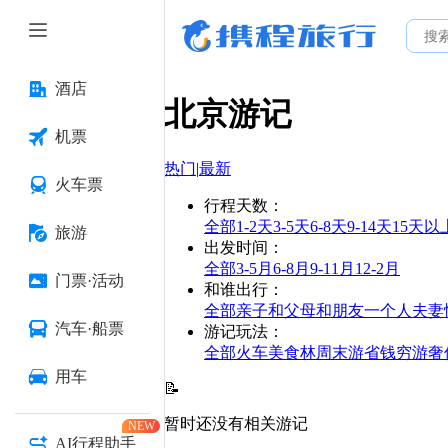
酒店
北京
游记
机票
热门
|
最新
火车票
行程天数
：
全部
1-2天
3-5天
6-8天
9-14天
15天以
旅游
出发时间
：
全部
3-5月
6-8月
9-11月
12-2月
门票·活动
和谁出行
：
全部
亲子
和父母
和朋友
一个人
夫妻
汽车·船票
游记玩法
：
全部
火车
美食林
周末游
省钱
穷游
奢
用车
📝
暂时还没有相关游记
NEW
AI行程助手