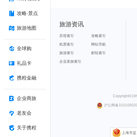
攻略·景点
旅游资讯
旅游地图
宾馆索引
攻略索引
机票索引
网站导航
全球购
旅游索引
邮轮索引
企业差旅索引
礼品卡
携程金融
Copyright©
19
企业商旅
沪公网备310105020
老友会
关于携程
上海市监