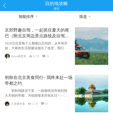
目的地攻略
游记
智能排序
筛选
京郊野趣自驾，一起抓住夏天的尾
巴（附北京周边景点路线及自驾攻
略）
2020注定是每个人都难以忘却的，从年初开
始，大家的生活就被迫做出了改变，我们也
不例外。本来双双辞职是为
Helen晓世界

9.2万

29
初秋在北京美食同行~ 我终来赴一场
帝都之约
初秋我跋涉千里，一路激情澎湃来到我
大天朝的帝都，为祖国母亲庆祝生日！——
请为我鼓
古道麻衣客

2.1万

18