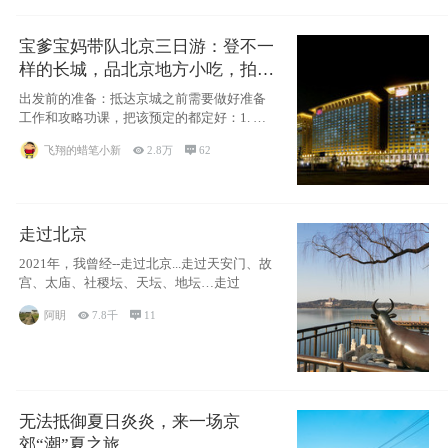
宝爹宝妈带队北京三日游：登不一
样的长城，品北京地方小吃，拍盘
古七星夜景！
出发前的准备：抵达京城之前需要做好准备
工作和攻略功课，把该预定的都定好：1. 酒
店尽
飞翔的蜡笔小新

2.8万

62
走过北京
2021年，我曾经--走过北京...走过天安门、故
宫、太庙、社稷坛、天坛、地坛…走过
阿眀

7.8千

11
无法抵御夏日炎炎，来一场京
郊“潮”夏之旅