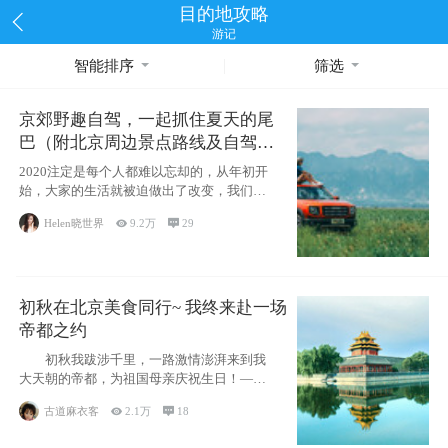
目的地攻略
游记
智能排序
筛选
京郊野趣自驾，一起抓住夏天的尾
巴（附北京周边景点路线及自驾攻
略）
2020注定是每个人都难以忘却的，从年初开
始，大家的生活就被迫做出了改变，我们也
不例外。本来双双辞职是为
Helen晓世界

9.2万

29
初秋在北京美食同行~ 我终来赴一场
帝都之约
初秋我跋涉千里，一路激情澎湃来到我
大天朝的帝都，为祖国母亲庆祝生日！——
请为我鼓
古道麻衣客

2.1万

18