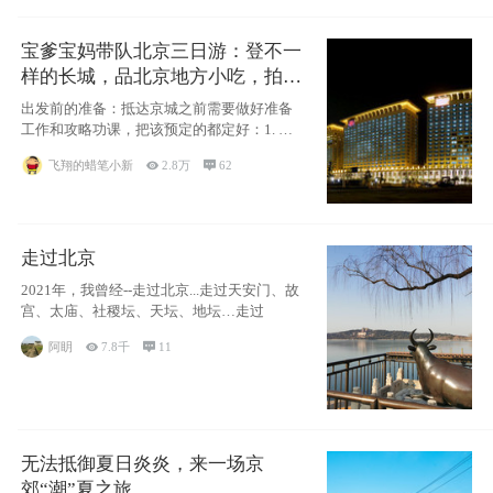
宝爹宝妈带队北京三日游：登不一
样的长城，品北京地方小吃，拍盘
古七星夜景！
出发前的准备：抵达京城之前需要做好准备
工作和攻略功课，把该预定的都定好：1. 酒
店尽
飞翔的蜡笔小新

2.8万

62
走过北京
2021年，我曾经--走过北京...走过天安门、故
宫、太庙、社稷坛、天坛、地坛…走过
阿眀

7.8千

11
无法抵御夏日炎炎，来一场京
郊“潮”夏之旅