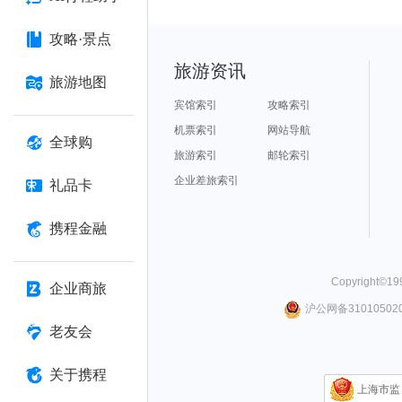
攻略·景点
旅游资讯
旅游地图
宾馆索引
攻略索引
机票索引
网站导航
全球购
旅游索引
邮轮索引
企业差旅索引
礼品卡
携程金融
Copyright©
19
企业商旅
沪公网备310105020
老友会
关于携程
上海市监