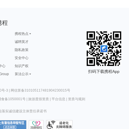
携程
携程热点
诚聘英才
隐私政策
安全中心
中心
知识产权
扫码下载携程App
 Group
算法公示
0号-3
|
网信算备310105117481904230015号
食备1050001号
|
旅游度假资质
|
平台信息
|
资质与规则
站落实诚信建设主体责任承诺书