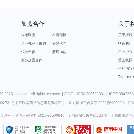
加盟合作
关于
分销联盟
友情链接
关于携程
企业礼品卡采购
保险代理
联系我们
代理合作
酒店加盟
用户协议
更多加盟合作
营业执照
携程内容
Trip.com
99-
2026
,
ctrip.com
. All rights reserved. |
ICP证：沪B2-20050130
|
沪ICP备0802358
02731号
丨
互联网药品信息服务资格证
丨
（沪）网械平台备字[2022]第00001号
|
沪网
违法和不良信息举报电话021-22500846
丨
全国旅游投诉热线12345
丨
上海市旅游网
网络社会
征信网