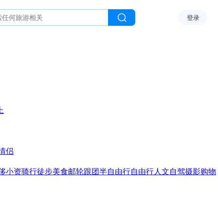
登录
上
情侣
侈
小资
骑行
徒步
美食
邮轮
跟团
半自由行
自由行
人文
自驾
摄影
购物