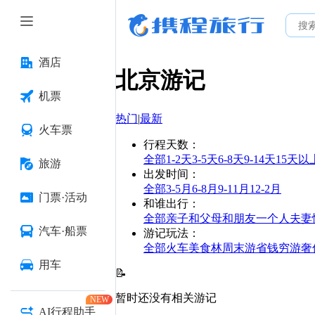
酒店
北京
游记
机票
热门
|
最新
火车票
行程天数
：
全部
1-2天
3-5天
6-8天
9-14天
15天以
旅游
出发时间
：
全部
3-5月
6-8月
9-11月
12-2月
门票·活动
和谁出行
：
全部
亲子
和父母
和朋友
一个人
夫妻
汽车·船票
游记玩法
：
全部
火车
美食林
周末游
省钱
穷游
奢
用车
📝
暂时还没有相关游记
NEW
AI行程助手