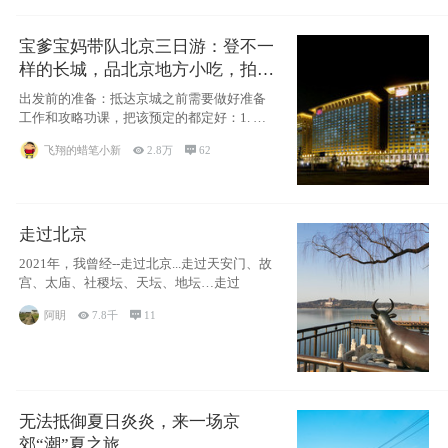
宝爹宝妈带队北京三日游：登不一
样的长城，品北京地方小吃，拍盘
古七星夜景！
出发前的准备：抵达京城之前需要做好准备
工作和攻略功课，把该预定的都定好：1. 酒
店尽
飞翔的蜡笔小新

2.8万

62
走过北京
2021年，我曾经--走过北京...走过天安门、故
宫、太庙、社稷坛、天坛、地坛…走过
阿眀

7.8千

11
无法抵御夏日炎炎，来一场京
郊“潮”夏之旅