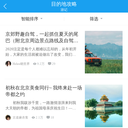
目的地攻略
游记
智能排序
筛选
京郊野趣自驾，一起抓住夏天的尾
巴（附北京周边景点路线及自驾攻
略）
2020注定是每个人都难以忘却的，从年初开
始，大家的生活就被迫做出了改变，我们也
不例外。本来双双辞职是为
Helen晓世界

9.2万

29
初秋在北京美食同行~ 我终来赴一场
帝都之约
初秋我跋涉千里，一路激情澎湃来到我
大天朝的帝都，为祖国母亲庆祝生日！——
请为我鼓
古道麻衣客

2.1万

18