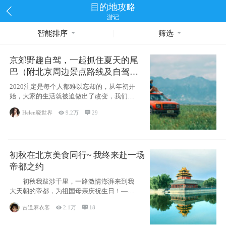
目的地攻略
游记
智能排序
筛选
京郊野趣自驾，一起抓住夏天的尾
巴（附北京周边景点路线及自驾攻
略）
2020注定是每个人都难以忘却的，从年初开
始，大家的生活就被迫做出了改变，我们也
不例外。本来双双辞职是为
Helen晓世界

9.2万

29
初秋在北京美食同行~ 我终来赴一场
帝都之约
初秋我跋涉千里，一路激情澎湃来到我
大天朝的帝都，为祖国母亲庆祝生日！——
请为我鼓
古道麻衣客

2.1万

18