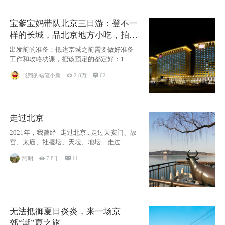
宝爹宝妈带队北京三日游：登不一
样的长城，品北京地方小吃，拍盘
古七星夜景！
出发前的准备：抵达京城之前需要做好准备
工作和攻略功课，把该预定的都定好：1. 酒
店尽
飞翔的蜡笔小新

2.8万

62
走过北京
2021年，我曾经--走过北京...走过天安门、故
宫、太庙、社稷坛、天坛、地坛…走过
阿眀

7.8千

11
无法抵御夏日炎炎，来一场京
郊“潮”夏之旅