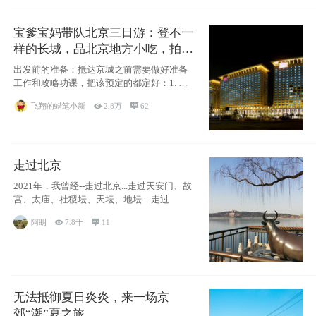
宝爹宝妈带队北京三日游：登不一
样的长城，品北京地方小吃，拍盘
古七星夜景！
出发前的准备：抵达京城之前需要做好准备
工作和攻略功课，把该预定的都定好：1. 酒
店尽
飞翔的蜡笔小新

2.8万

62
走过北京
2021年，我曾经--走过北京...走过天安门、故
宫、太庙、社稷坛、天坛、地坛…走过
阿眀

7.8千

11
无法抵御夏日炎炎，来一场京
郊“潮”夏之旅