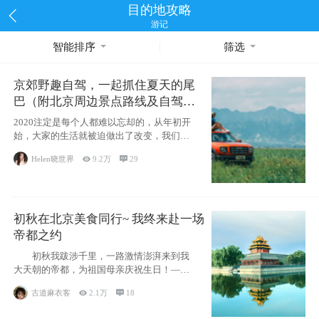
目的地攻略
游记
智能排序
筛选
京郊野趣自驾，一起抓住夏天的尾
巴（附北京周边景点路线及自驾攻
略）
2020注定是每个人都难以忘却的，从年初开
始，大家的生活就被迫做出了改变，我们也
不例外。本来双双辞职是为
Helen晓世界

9.2万

29
初秋在北京美食同行~ 我终来赴一场
帝都之约
初秋我跋涉千里，一路激情澎湃来到我
大天朝的帝都，为祖国母亲庆祝生日！——
请为我鼓
古道麻衣客

2.1万

18