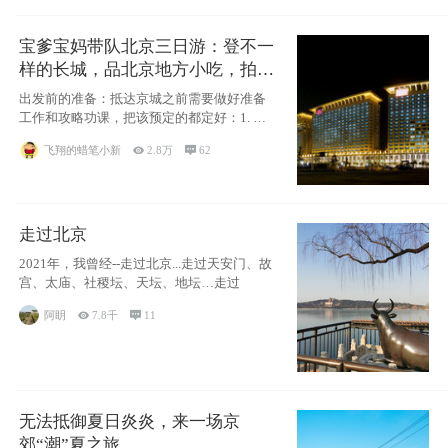
宝爹宝妈带队北京三日游：登不一
样的长城，品北京地方小吃，拍盘
古七星夜景！
出发前的准备：抵达京城之前需要做好准备
工作和攻略功课，把该预定的都定好：1. 酒
店尽
飞翔的蜡笔小新

2.8万

62
走过北京
2021年，我曾经--走过北京...走过天安门、故
宫、太庙、社稷坛、天坛、地坛…走过
阿眀

7.8千

11
无法抵御夏日炎炎，来一场京
郊“潮”夏之旅