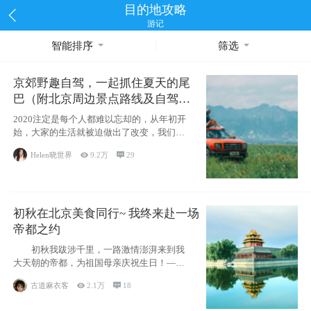
目的地攻略
游记
智能排序
筛选
京郊野趣自驾，一起抓住夏天的尾
巴（附北京周边景点路线及自驾攻
略）
2020注定是每个人都难以忘却的，从年初开
始，大家的生活就被迫做出了改变，我们也
不例外。本来双双辞职是为
Helen晓世界

9.2万

29
初秋在北京美食同行~ 我终来赴一场
帝都之约
初秋我跋涉千里，一路激情澎湃来到我
大天朝的帝都，为祖国母亲庆祝生日！——
请为我鼓
古道麻衣客

2.1万

18