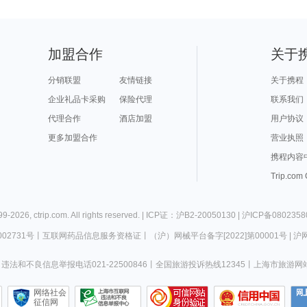
加盟合作
关于
分销联盟
友情链接
关于携程
企业礼品卡采购
保险代理
联系我们
代理合作
酒店加盟
用户协议
更多加盟合作
营业执照
携程内容
Trip.com
99-
2026
,
ctrip.com
. All rights reserved. |
ICP证：沪B2-20050130
|
沪ICP备0802358
02731号
丨
互联网药品信息服务资格证
丨
（沪）网械平台备字[2022]第00001号
|
沪网
违法和不良信息举报电话021-22500846
丨
全国旅游投诉热线12345
丨
上海市旅游网
网络社会
征信网