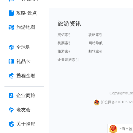
攻略·景点
旅游资讯
旅游地图
宾馆索引
攻略索引
机票索引
网站导航
全球购
旅游索引
邮轮索引
企业差旅索引
礼品卡
携程金融
Copyright©
19
企业商旅
沪公网备310105020
老友会
关于携程
上海市监