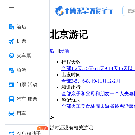
酒店
北京
游记
机票
热门
|
最新
火车票
行程天数
：
全部
1-2天
3-5天
6-8天
9-14天
15天以
旅游
出发时间
：
全部
3-5月
6-8月
9-11月
12-2月
门票·活动
和谁出行
：
全部
亲子
和父母
和朋友
一个人
夫妻
汽车·船票
游记玩法
：
全部
火车
美食林
周末游
省钱
穷游
奢
用车
📝
暂时还没有相关游记
NEW
AI行程助手