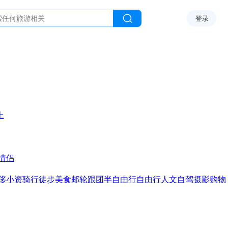
登录
上
情侣
侈
小资
骑行
徒步
美食
邮轮
跟团
半自由行
自由行
人文
自驾
摄影
购物