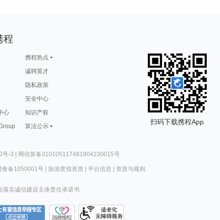
携程
携程热点
诚聘英才
隐私政策
安全中心
中心
知识产权
扫码下载携程App
 Group
算法公示
0号-3
|
网信算备310105117481904230015号
食备1050001号
|
旅游度假资质
|
平台信息
|
资质与规则
站落实诚信建设主体责任承诺书