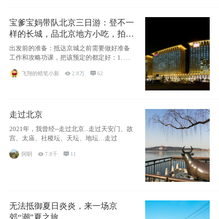
宝爹宝妈带队北京三日游：登不一
样的长城，品北京地方小吃，拍盘
古七星夜景！
出发前的准备：抵达京城之前需要做好准备
工作和攻略功课，把该预定的都定好：1. 酒
店尽
飞翔的蜡笔小新

2.8万

62
走过北京
2021年，我曾经--走过北京...走过天安门、故
宫、太庙、社稷坛、天坛、地坛…走过
阿眀

7.8千

11
无法抵御夏日炎炎，来一场京
郊“潮”夏之旅