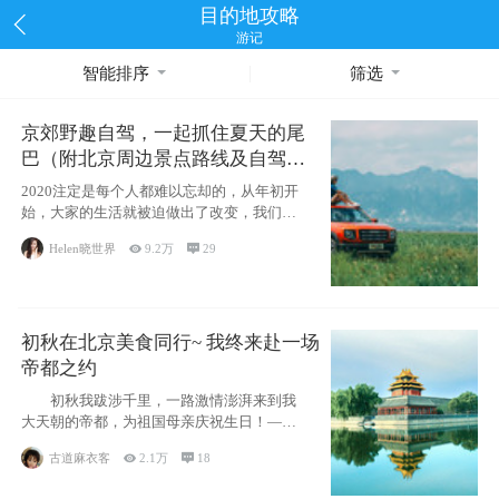
目的地攻略
游记
智能排序
筛选
京郊野趣自驾，一起抓住夏天的尾
巴（附北京周边景点路线及自驾攻
略）
2020注定是每个人都难以忘却的，从年初开
始，大家的生活就被迫做出了改变，我们也
不例外。本来双双辞职是为
Helen晓世界

9.2万

29
初秋在北京美食同行~ 我终来赴一场
帝都之约
初秋我跋涉千里，一路激情澎湃来到我
大天朝的帝都，为祖国母亲庆祝生日！——
请为我鼓
古道麻衣客

2.1万

18