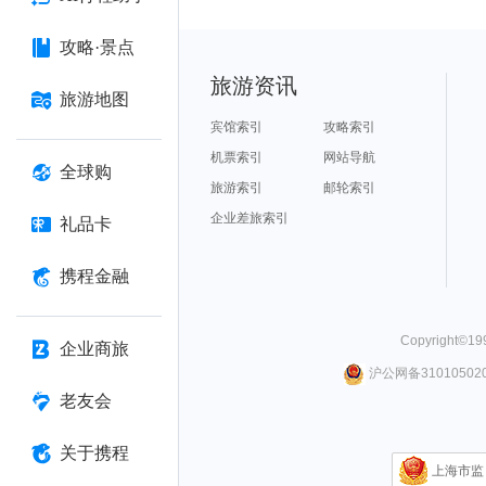
攻略·景点
旅游资讯
旅游地图
宾馆索引
攻略索引
机票索引
网站导航
全球购
旅游索引
邮轮索引
企业差旅索引
礼品卡
携程金融
Copyright©
19
企业商旅
沪公网备310105020
老友会
关于携程
上海市监