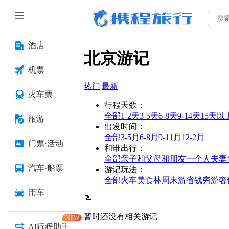
酒店
北京
游记
机票
热门
|
最新
火车票
行程天数
：
全部
1-2天
3-5天
6-8天
9-14天
15天以
旅游
出发时间
：
全部
3-5月
6-8月
9-11月
12-2月
门票·活动
和谁出行
：
全部
亲子
和父母
和朋友
一个人
夫妻
汽车·船票
游记玩法
：
全部
火车
美食林
周末游
省钱
穷游
奢
用车
📝
暂时还没有相关游记
NEW
AI行程助手