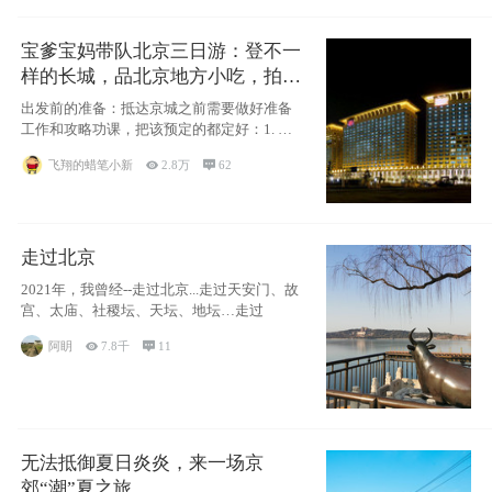
宝爹宝妈带队北京三日游：登不一
样的长城，品北京地方小吃，拍盘
古七星夜景！
出发前的准备：抵达京城之前需要做好准备
工作和攻略功课，把该预定的都定好：1. 酒
店尽
飞翔的蜡笔小新

2.8万

62
走过北京
2021年，我曾经--走过北京...走过天安门、故
宫、太庙、社稷坛、天坛、地坛…走过
阿眀

7.8千

11
无法抵御夏日炎炎，来一场京
郊“潮”夏之旅