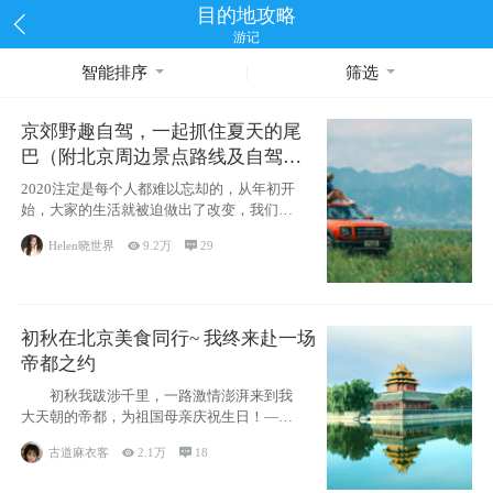
目的地攻略
游记
智能排序
筛选
京郊野趣自驾，一起抓住夏天的尾
巴（附北京周边景点路线及自驾攻
略）
2020注定是每个人都难以忘却的，从年初开
始，大家的生活就被迫做出了改变，我们也
不例外。本来双双辞职是为
Helen晓世界

9.2万

29
初秋在北京美食同行~ 我终来赴一场
帝都之约
初秋我跋涉千里，一路激情澎湃来到我
大天朝的帝都，为祖国母亲庆祝生日！——
请为我鼓
古道麻衣客

2.1万

18