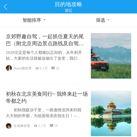
目的地攻略
游记
智能排序
筛选
京郊野趣自驾，一起抓住夏天的尾
巴（附北京周边景点路线及自驾攻
略）
2020注定是每个人都难以忘却的，从年初开
始，大家的生活就被迫做出了改变，我们也
不例外。本来双双辞职是为
Helen晓世界

9.2万

29
初秋在北京美食同行~ 我终来赴一场
帝都之约
初秋我跋涉千里，一路激情澎湃来到我
大天朝的帝都，为祖国母亲庆祝生日！——
请为我鼓
古道麻衣客

2.1万

18