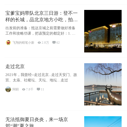
宝爹宝妈带队北京三日游：登不一
样的长城，品北京地方小吃，拍盘
古七星夜景！
出发前的准备：抵达京城之前需要做好准备
工作和攻略功课，把该预定的都定好：1. 酒
店尽
飞翔的蜡笔小新

2.8万

62
走过北京
2021年，我曾经--走过北京...走过天安门、故
宫、太庙、社稷坛、天坛、地坛…走过
阿眀

7.8千

11
无法抵御夏日炎炎，来一场京
郊“潮”夏之旅