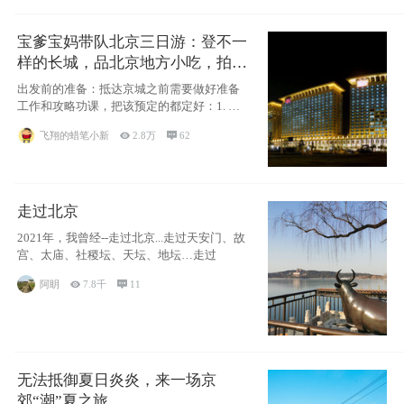
宝爹宝妈带队北京三日游：登不一
样的长城，品北京地方小吃，拍盘
古七星夜景！
出发前的准备：抵达京城之前需要做好准备
工作和攻略功课，把该预定的都定好：1. 酒
店尽
飞翔的蜡笔小新

2.8万

62
走过北京
2021年，我曾经--走过北京...走过天安门、故
宫、太庙、社稷坛、天坛、地坛…走过
阿眀

7.8千

11
无法抵御夏日炎炎，来一场京
郊“潮”夏之旅