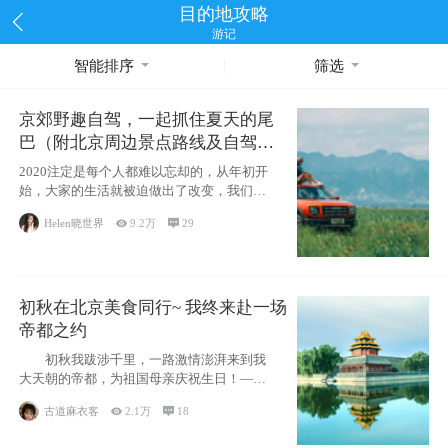
目的地攻略
游记
智能排序
筛选
京郊野趣自驾，一起抓住夏天的尾
巴（附北京周边景点路线及自驾攻
略）
2020注定是每个人都难以忘却的，从年初开
始，大家的生活就被迫做出了改变，我们也
不例外。本来双双辞职是为
Helen晓世界

9.2万

29
初秋在北京美食同行~ 我终来赴一场
帝都之约
初秋我跋涉千里，一路激情澎湃来到我
大天朝的帝都，为祖国母亲庆祝生日！——
请为我鼓
古道麻衣客

2.1万

18