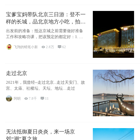
宝爹宝妈带队北京三日游：登不一
样的长城，品北京地方小吃，拍盘
古七星夜景！
出发前的准备：抵达京城之前需要做好准备
工作和攻略功课，把该预定的都定好：1. 酒
店尽
飞翔的蜡笔小新

2.8万

62
走过北京
2021年，我曾经--走过北京...走过天安门、故
宫、太庙、社稷坛、天坛、地坛…走过
阿眀

7.8千

11
无法抵御夏日炎炎，来一场京
郊“潮”夏之旅