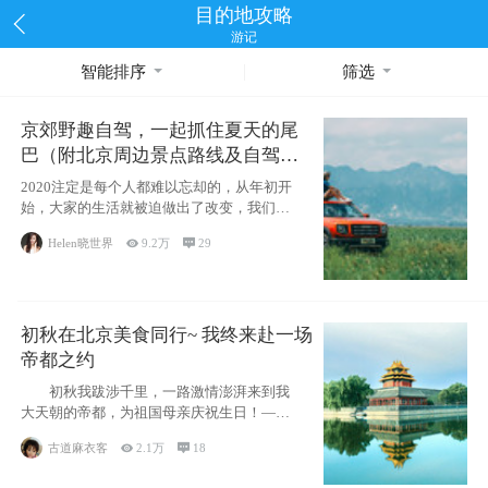
目的地攻略
游记
智能排序
筛选
京郊野趣自驾，一起抓住夏天的尾
巴（附北京周边景点路线及自驾攻
略）
2020注定是每个人都难以忘却的，从年初开
始，大家的生活就被迫做出了改变，我们也
不例外。本来双双辞职是为
Helen晓世界

9.2万

29
初秋在北京美食同行~ 我终来赴一场
帝都之约
初秋我跋涉千里，一路激情澎湃来到我
大天朝的帝都，为祖国母亲庆祝生日！——
请为我鼓
古道麻衣客

2.1万

18