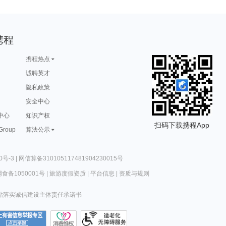
携程
携程热点
诚聘英才
隐私政策
安全中心
中心
知识产权
扫码下载携程App
 Group
算法公示
0号-3
|
网信算备310105117481904230015号
食备1050001号
|
旅游度假资质
|
平台信息
|
资质与规则
站落实诚信建设主体责任承诺书