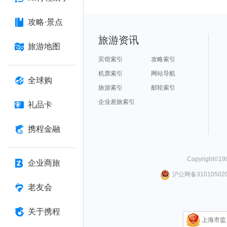
攻略·景点
旅游资讯
旅游地图
宾馆索引
攻略索引
机票索引
网站导航
全球购
旅游索引
邮轮索引
企业差旅索引
礼品卡
携程金融
Copyright©
19
企业商旅
沪公网备310105020
老友会
关于携程
上海市监