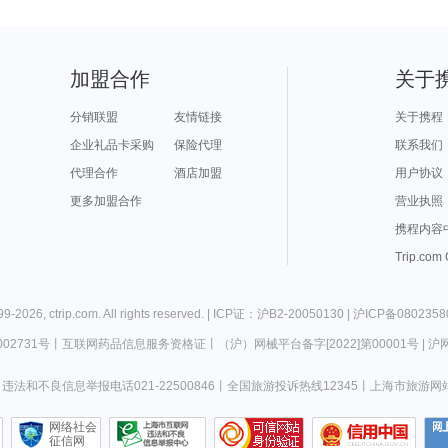
加盟合作
关于
分销联盟
友情链接
关于携程
企业礼品卡采购
保险代理
联系我们
代理合作
酒店加盟
用户协议
更多加盟合作
营业执照
携程内容
Trip.com
99-
2026
,
ctrip.com
. All rights reserved. |
ICP证：沪B2-20050130
|
沪ICP备0802358
02731号
丨
互联网药品信息服务资格证
丨
（沪）网械平台备字[2022]第00001号
|
沪网
违法和不良信息举报电话021-22500846
丨
全国旅游投诉热线12345
丨
上海市旅游网
网络社会
征信网