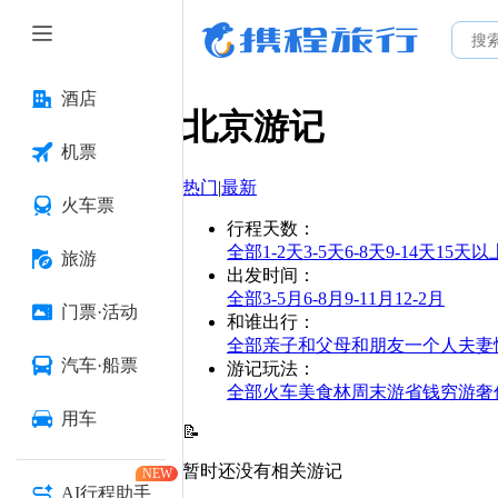
酒店
北京
游记
机票
热门
|
最新
火车票
行程天数
：
全部
1-2天
3-5天
6-8天
9-14天
15天以
旅游
出发时间
：
全部
3-5月
6-8月
9-11月
12-2月
门票·活动
和谁出行
：
全部
亲子
和父母
和朋友
一个人
夫妻
汽车·船票
游记玩法
：
全部
火车
美食林
周末游
省钱
穷游
奢
用车
📝
暂时还没有相关游记
NEW
AI行程助手