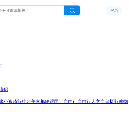
登录
上
情侣
侈
小资
骑行
徒步
美食
邮轮
跟团
半自由行
自由行
人文
自驾
摄影
购物