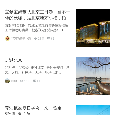
宝爹宝妈带队北京三日游：登不一
样的长城，品北京地方小吃，拍盘
古七星夜景！
出发前的准备：抵达京城之前需要做好准备
工作和攻略功课，把该预定的都定好：1. 酒
店尽
飞翔的蜡笔小新

2.8万

62
走过北京
2021年，我曾经--走过北京...走过天安门、故
宫、太庙、社稷坛、天坛、地坛…走过
阿眀

7.8千

11
无法抵御夏日炎炎，来一场京
郊“潮”夏之旅