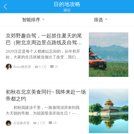
目的地攻略
游记
智能排序
筛选
京郊野趣自驾，一起抓住夏天的尾
巴（附北京周边景点路线及自驾攻
略）
2020注定是每个人都难以忘却的，从年初开
始，大家的生活就被迫做出了改变，我们也
不例外。本来双双辞职是为
Helen晓世界

9.2万

29
初秋在北京美食同行~ 我终来赴一场
帝都之约
初秋我跋涉千里，一路激情澎湃来到我
大天朝的帝都，为祖国母亲庆祝生日！——
请为我鼓
古道麻衣客

2.1万

18