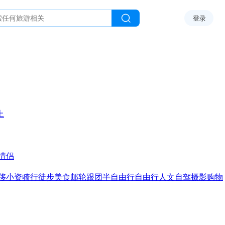
登录
上
情侣
侈
小资
骑行
徒步
美食
邮轮
跟团
半自由行
自由行
人文
自驾
摄影
购物