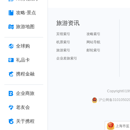
攻略·景点
旅游资讯
旅游地图
宾馆索引
攻略索引
机票索引
网站导航
全球购
旅游索引
邮轮索引
企业差旅索引
礼品卡
携程金融
Copyright©
19
企业商旅
沪公网备310105020
老友会
关于携程
上海市监