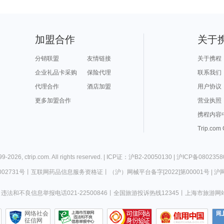
加盟合作
关于
分销联盟
友情链接
关于携程
企业礼品卡采购
保险代理
联系我们
代理合作
酒店加盟
用户协议
更多加盟合作
营业执照
携程内容
Trip.com
99-
2026
,
ctrip.com
. All rights reserved. |
ICP证：沪B2-20050130
|
沪ICP备0802358
02731号
丨
互联网药品信息服务资格证
丨
（沪）网械平台备字[2022]第00001号
|
沪网
违法和不良信息举报电话021-22500846
丨
全国旅游投诉热线12345
丨
上海市旅游网
网络社会
征信网