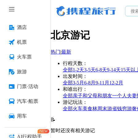
酒店
北京
游记
机票
热门
|
最新
火车票
行程天数
：
全部
1-2天
3-5天
6-8天
9-14天
15天以
旅游
出发时间
：
全部
3-5月
6-8月
9-11月
12-2月
门票·活动
和谁出行
：
全部
亲子
和父母
和朋友
一个人
夫妻
汽车·船票
游记玩法
：
全部
火车
美食林
周末游
省钱
穷游
奢
用车
📝
暂时还没有相关游记
NEW
AI行程助手