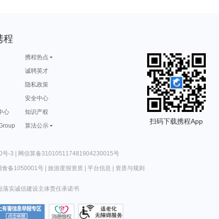
携程
携程热点
诚聘英才
隐私政策
安全中心
中心
知识产权
扫码下载携程App
 Group
算法公示
0号-3
|
网信算备310105117481904230015号
食备1050001号
|
旅游度假资质
|
平台信息
|
资质与规则
站落实诚信建设主体责任承诺书