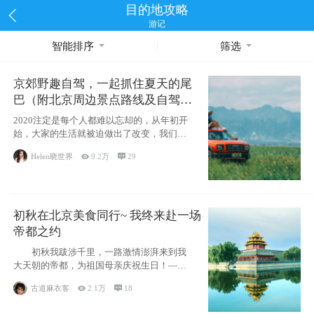
目的地攻略
游记
智能排序
筛选
京郊野趣自驾，一起抓住夏天的尾
巴（附北京周边景点路线及自驾攻
略）
2020注定是每个人都难以忘却的，从年初开
始，大家的生活就被迫做出了改变，我们也
不例外。本来双双辞职是为
Helen晓世界

9.2万

29
初秋在北京美食同行~ 我终来赴一场
帝都之约
初秋我跋涉千里，一路激情澎湃来到我
大天朝的帝都，为祖国母亲庆祝生日！——
请为我鼓
古道麻衣客

2.1万

18