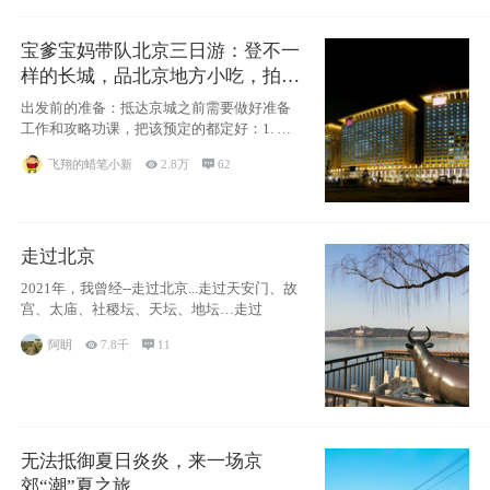
宝爹宝妈带队北京三日游：登不一
样的长城，品北京地方小吃，拍盘
古七星夜景！
出发前的准备：抵达京城之前需要做好准备
工作和攻略功课，把该预定的都定好：1. 酒
店尽
飞翔的蜡笔小新

2.8万

62
走过北京
2021年，我曾经--走过北京...走过天安门、故
宫、太庙、社稷坛、天坛、地坛…走过
阿眀

7.8千

11
无法抵御夏日炎炎，来一场京
郊“潮”夏之旅