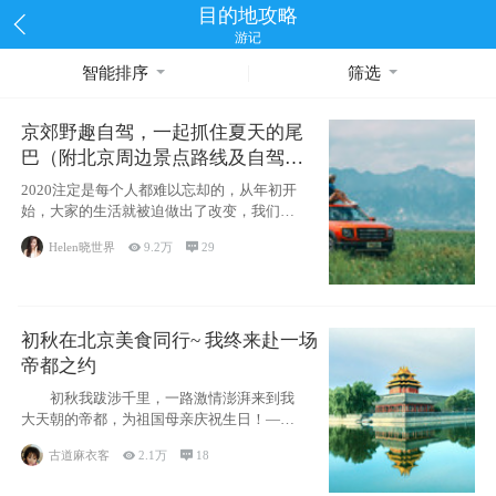
目的地攻略
游记
智能排序
筛选
京郊野趣自驾，一起抓住夏天的尾
巴（附北京周边景点路线及自驾攻
略）
2020注定是每个人都难以忘却的，从年初开
始，大家的生活就被迫做出了改变，我们也
不例外。本来双双辞职是为
Helen晓世界

9.2万

29
初秋在北京美食同行~ 我终来赴一场
帝都之约
初秋我跋涉千里，一路激情澎湃来到我
大天朝的帝都，为祖国母亲庆祝生日！——
请为我鼓
古道麻衣客

2.1万

18