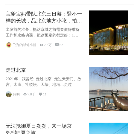
宝爹宝妈带队北京三日游：登不一
样的长城，品北京地方小吃，拍盘
古七星夜景！
出发前的准备：抵达京城之前需要做好准备
工作和攻略功课，把该预定的都定好：1. 酒
店尽
飞翔的蜡笔小新

2.8万

62
走过北京
2021年，我曾经--走过北京...走过天安门、故
宫、太庙、社稷坛、天坛、地坛…走过
阿眀

7.8千

11
无法抵御夏日炎炎，来一场京
郊“潮”夏之旅