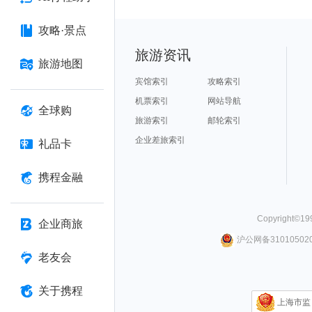
攻略·景点
旅游资讯
旅游地图
宾馆索引
攻略索引
机票索引
网站导航
全球购
旅游索引
邮轮索引
企业差旅索引
礼品卡
携程金融
Copyright©
19
企业商旅
沪公网备310105020
老友会
关于携程
上海市监