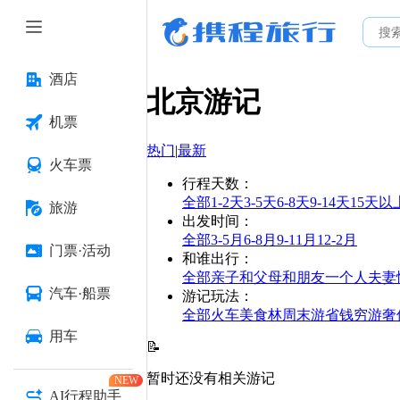
酒店
北京
游记
机票
热门
|
最新
火车票
行程天数
：
全部
1-2天
3-5天
6-8天
9-14天
15天以
旅游
出发时间
：
全部
3-5月
6-8月
9-11月
12-2月
门票·活动
和谁出行
：
全部
亲子
和父母
和朋友
一个人
夫妻
汽车·船票
游记玩法
：
全部
火车
美食林
周末游
省钱
穷游
奢
用车
📝
暂时还没有相关游记
NEW
AI行程助手