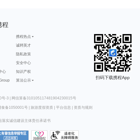
携程
携程热点
诚聘英才
隐私政策
安全中心
中心
知识产权
扫码下载携程App
 Group
算法公示
0号-3
|
网信算备310105117481904230015号
食备1050001号
|
旅游度假资质
|
平台信息
|
资质与规则
站落实诚信建设主体责任承诺书