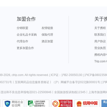
加盟合作
关于
分销联盟
友情链接
关于携程
企业礼品卡采购
保险代理
联系我们
代理合作
酒店加盟
用户协议
更多加盟合作
营业执照
携程内容
Trip.com
99-
2026
,
ctrip.com
. All rights reserved. |
ICP证：沪B2-20050130
|
沪ICP备0802358
02731号
丨
互联网药品信息服务资格证
丨
（沪）网械平台备字[2022]第00001号
|
沪网
违法和不良信息举报电话021-22500846
丨
全国旅游投诉热线12345
丨
上海市旅游网
网络社会
征信网