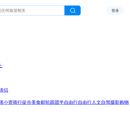
登录
上
情侣
侈
小资
骑行
徒步
美食
邮轮
跟团
半自由行
自由行
人文
自驾
摄影
购物