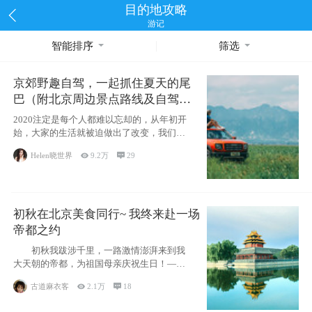
目的地攻略
游记
智能排序
筛选
京郊野趣自驾，一起抓住夏天的尾
巴（附北京周边景点路线及自驾攻
略）
2020注定是每个人都难以忘却的，从年初开
始，大家的生活就被迫做出了改变，我们也
不例外。本来双双辞职是为
Helen晓世界

9.2万

29
初秋在北京美食同行~ 我终来赴一场
帝都之约
初秋我跋涉千里，一路激情澎湃来到我
大天朝的帝都，为祖国母亲庆祝生日！——
请为我鼓
古道麻衣客

2.1万

18