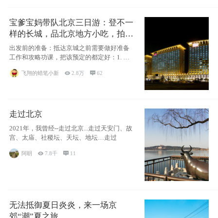
宝爹宝妈带队北京三日游：登不一
样的长城，品北京地方小吃，拍盘
古七星夜景！
出发前的准备：抵达京城之前需要做好准备
工作和攻略功课，把该预定的都定好：1. 酒
店尽
飞翔的蜡笔小新

2.8万

62
走过北京
2021年，我曾经--走过北京...走过天安门、故
宫、太庙、社稷坛、天坛、地坛…走过
阿眀

7.8千

11
无法抵御夏日炎炎，来一场京
郊“潮”夏之旅