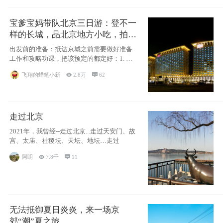
宝爹宝妈带队北京三日游：登不一
样的长城，品北京地方小吃，拍盘
古七星夜景！
出发前的准备：抵达京城之前需要做好准备
工作和攻略功课，把该预定的都定好：1. 酒
店尽
飞翔的蜡笔小新

2.8万

62
走过北京
2021年，我曾经--走过北京...走过天安门、故
宫、太庙、社稷坛、天坛、地坛…走过
阿眀

7.8千

11
无法抵御夏日炎炎，来一场京
郊“潮”夏之旅