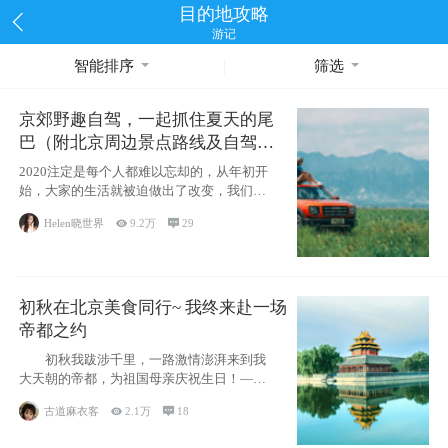
目的地攻略
游记
智能排序
筛选
京郊野趣自驾，一起抓住夏天的尾
巴（附北京周边景点路线及自驾攻
略）
2020注定是每个人都难以忘却的，从年初开
始，大家的生活就被迫做出了改变，我们也
不例外。本来双双辞职是为
Helen晓世界

9.2万

29
初秋在北京美食同行~ 我终来赴一场
帝都之约
初秋我跋涉千里，一路激情澎湃来到我
大天朝的帝都，为祖国母亲庆祝生日！——
请为我鼓
古道麻衣客

2.1万

18