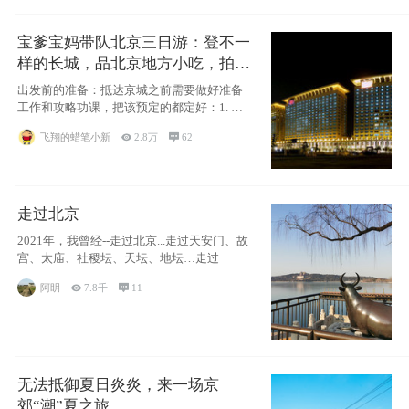
宝爹宝妈带队北京三日游：登不一
样的长城，品北京地方小吃，拍盘
古七星夜景！
出发前的准备：抵达京城之前需要做好准备
工作和攻略功课，把该预定的都定好：1. 酒
店尽
飞翔的蜡笔小新

2.8万

62
走过北京
2021年，我曾经--走过北京...走过天安门、故
宫、太庙、社稷坛、天坛、地坛…走过
阿眀

7.8千

11
无法抵御夏日炎炎，来一场京
郊“潮”夏之旅