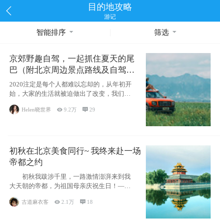
目的地攻略
游记
智能排序
筛选
京郊野趣自驾，一起抓住夏天的尾
巴（附北京周边景点路线及自驾攻
略）
2020注定是每个人都难以忘却的，从年初开
始，大家的生活就被迫做出了改变，我们也
不例外。本来双双辞职是为
Helen晓世界

9.2万

29
初秋在北京美食同行~ 我终来赴一场
帝都之约
初秋我跋涉千里，一路激情澎湃来到我
大天朝的帝都，为祖国母亲庆祝生日！——
请为我鼓
古道麻衣客

2.1万

18